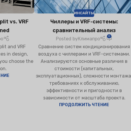
ИНСАЙТЫ
lit vs. VRF
Чиллеры и VRF-системы:
ined
сравнительный анализ
НЫЙ
0
ро
Posted by
Климапро
ВОЗДУХА
lit and VRF
Сравнение систем кондиционирования
es in design,
воздуха с чиллерами и VRF-системами.
 you choose the
Анализируются основные различия в
on.
стоимости (капитальных,
ЕНИЕ
эксплуатационных), сложности монтажа
требованиях к обслуживанию,
эффективности и пригодности в
зависимости от масштаба проекта.
ПРОДОЛЖИТЬ ЧТЕНИЕ