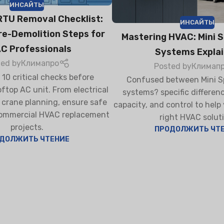
ИНСАЙТЫ
TU Removal Checklist:
ИНСАЙТЫ
re-Demolition Steps for
Mastering HVAC: Mini Sp
C Professionals
Systems Expla
ТЕЛЬ ВОЗДУХА
ОСУШИТЕЛЬ ВОЗДУХА
БЫТОВОЙ
ИСПАРИТЕЛЬ
ted by
Климапро
Posted by
Климап
ОХЛАДИТЕЛЬ 
 10 critical checks before
Confused between Mini Sp
ftop AC unit. From electrical
systems? specific differenc
o crane planning, ensure safe
capacity, and control to help
 commercial HVAC replacement
right HVAC soluti
projects.
ПРОДОЛЖИТЬ ЧТ
ДОЛЖИТЬ ЧТЕНИЕ