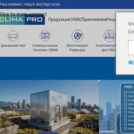
Ваш климат, наша экспертиза.
Skip to navigation
Skip to main content
Продукция HVAC
Приложения
Решения
Ново
We
Do
Домашний Уют
Коммерческие
Вентиляция/
Комплектующие
О
Системы ОВКВ
Разводка
Для ОВиК