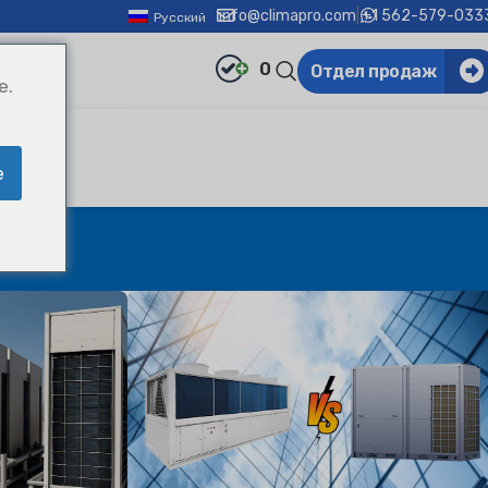
info@climapro.com
|
+1 562-579-033
Русский
0
Отдел продаж
e.
e