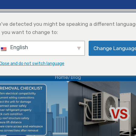
сти И Аналитика
Поддерживать
О Нас
've detected you might be speaking a different languag
 you want to change to:
English
хлаждение
Интеграция
Выбор Продукции
Change Languag
Солнечной
Энергии
Blog
Close and do not switch language
Home
Blog