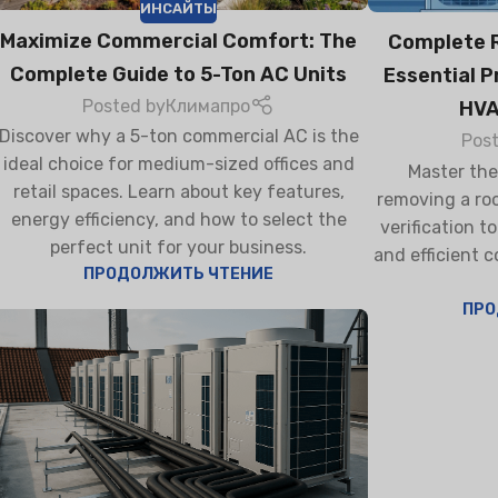
ИНСАЙТЫ
Maximize Commercial Comfort: The
Complete R
Complete Guide to 5-Ton AC Units
Essential P
Posted by
Климапро
HVA
БЫТОВЫЕ
ОЧИСТИ
Discover why a 5-ton commercial AC is the
КОНДИЦИОНЕРЫ
Pos
ideal choice for medium-sized offices and
Master the
Настенный сплит
retail spaces. Learn about key features,
removing a roo
Напольный сплит
energy efficiency, and how to select the
verification t
perfect unit for your business.
and efficient
ПРОДОЛЖИТЬ ЧТЕНИЕ
ПРО