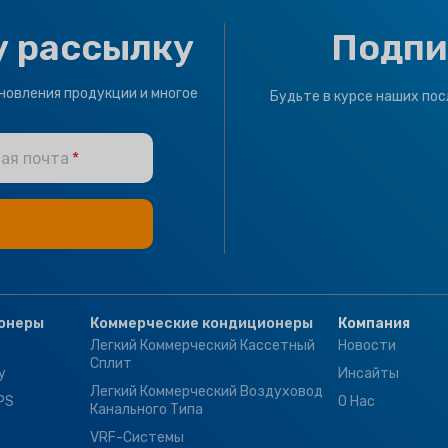
у рассылку
Подпи
новления продукции и многое
Будьте в курсе наших пос
ая почта
онеры
Коммерческие кондиционеры
Компания
Легкий Коммерческий Кассетный
Новости
Сплит
у
Инсайты
Легкий Коммерческий Воздуховод
PS
О Нас
Канального Типа
VRF-Системы