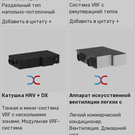
Система VRF с
Раздельный тип
рекуперацией тепла
напольно-потолочный
Добавить в цитату +
Добавить в цитату +
Катушка HRV + DX
Аппарат искусственной
вентиляции легких с
Тонкая и мини-система
рекуперацией тепла HRV
VRF с несколькими
Легкий коммерческий
зонами
,
Модульная VRF-
кондиционер
,
система
Вентиляция
,
Домашний
уют