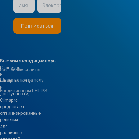
Имя
Электронная почта
Бытовые кондиционеры
Стремясь
Настенные сплиты
к
Шпагат стоя на полу
совершенству
и
Кондиционеры PHILIPS
доступности,
Climapro
предлагает
оптимизированные
решения
для
различных