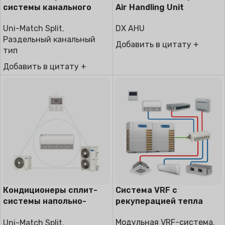
системы канального
Air Handling Unit
типа
DX AHU
Uni-Match Split
,
Раздельный канальный
Добавить в цитату +
тип
Добавить в цитату +
Кондиционеры сплит-
Система VRF с
системы напольно-
рекуперацией тепла
потолочного типа
Модульная VRF-система
,
Uni-Match Split
,