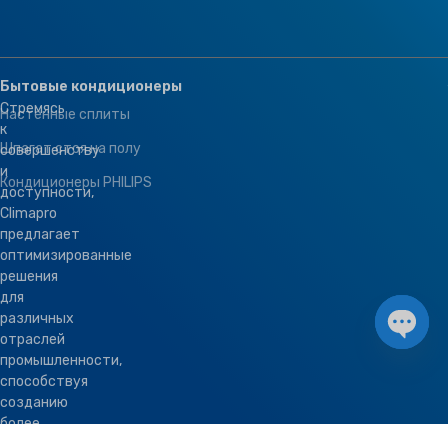
Бытовые кондиционеры
Стремясь
Настенные сплиты
к
Шпагат стоя на полу
совершенству
и
Кондиционеры PHILIPS
доступности,
Climapro
предлагает
оптимизированные
решения
для
различных
отраслей
Open 
промышленности,
способствуя
созданию
более
здоровой