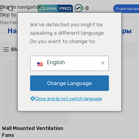
Skip to navigation
0
Отдел прода
Skip to main content
Climapro®
Вентиляция
Вентиляторы
Настенные вытяжные вентиляторы
We've detected you might be
Настенные вытяжные вентиляторы
speaking a different language.
Do you want to change to:
Show sidebar
English
Change Language
Close and do not switch language
Wall Mounted Ventilation
Fans