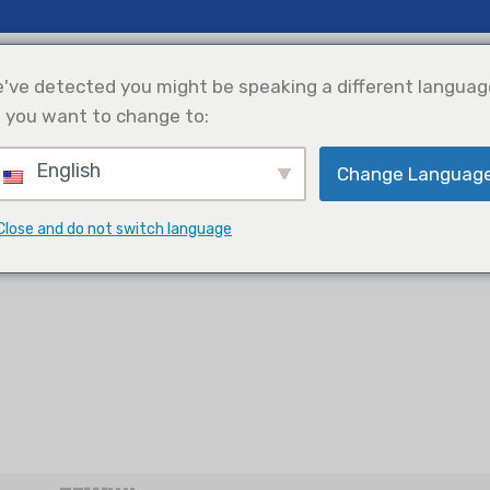
сти И Аналитика
Поддерживать
О Нас
've detected you might be speaking a different languag
 you want to change to:
English
хлаждение
Интеграция
Выбор Продукции
Change Languag
Солнечной
F-система
Энергии
Модульная VRF-система
Close and do not switch language