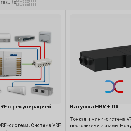
 results
ТЕЛЬ ВОЗДУХА
ОСУШИТЕЛЬ ВОЗДУХА
БЫТОВОЙ
ИСПАРИТЕЛЬ
ОХЛАДИТЕЛЬ 
RF с рекуперацией
Катушка HRV + DX
Тонкая и мини-система V
VRF-система
,
Система VRF
несколькими зонами
,
Моду