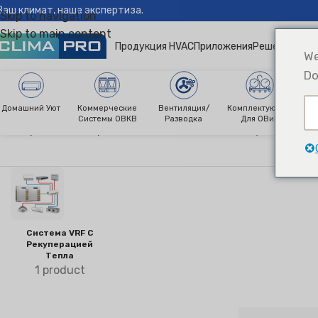
Ваш климат, наша экспертиза.
Skip to navigation
Skip to main content
Продукция HVAC
Приложения
Решения
Ново
We
Do
Домашний Уют
Коммерческие
Вентиляция/
Комплектующие
О
Системы ОВКВ
Разводка
Для ОВиК
Climapro®
Коммерческие системы ОВКВ
Модульная VR
Система VRF С
Рекуперацией
Тепла
1 product