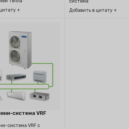
ией тепла
система
 цитату +
Добавить в цитату +
мини-система VRF
ни-система VRF с