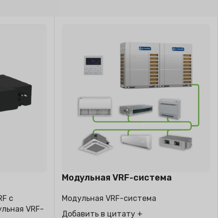
НЫЙ
ВОЗДУХА
Модульная VRF-система
RF с
Модульная VRF-система
льная VRF-
Добавить в цитату +