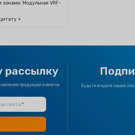
и зонами
,
Модульная VRF-
 цитату +
у рассылку
Подпи
новления продукции и многое
Будьте в курсе наших пос
ая почта