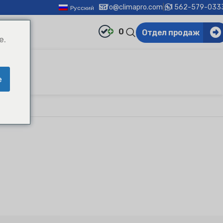
info@climapro.com
|
+1 562-579-033
Русский
0
Отдел продаж
e.
e