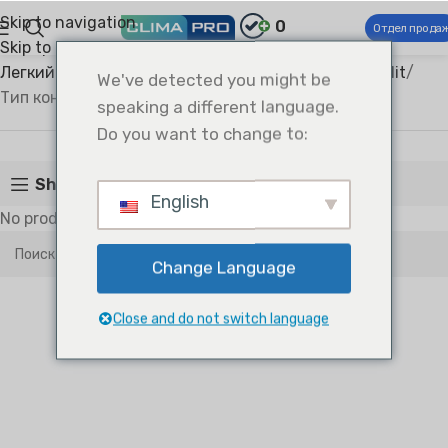
Skip to navigation
0
Отдел прода
Skip to main content
Climapro®
Коммерческие системы ОВКВ
Легкий коммерческий кондиционер
Uni-Match Split
We've detected you might be
Тип консоли: Раздельная
speaking a different language.
Тип консоли: Раздельная
Do you want to change to:
Show sidebar
English
No products were found matching your selection.
Change Language
Close and do not switch language