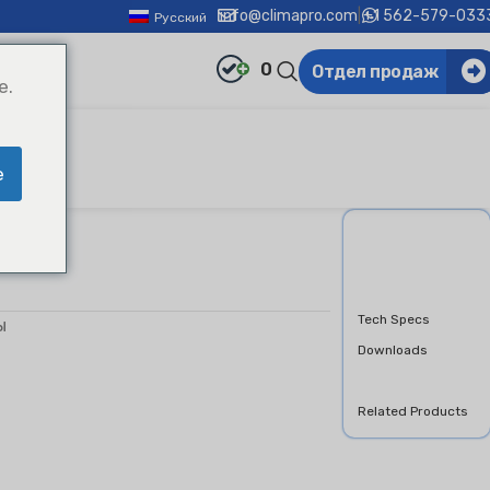
info@climapro.com
|
+1 562-579-033
Русский
0
Отдел продаж
e.
e
ы
Overview
Features &
Benifits
Tech Specs
ы
Downloads
Product Inquiry
Related Products