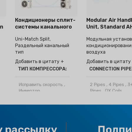
Кондиционеры сплит-
Modular Air Hand
on
системы канального
Unit, Standard A
типа
Uni-Match Split
,
Модульная установ
Раздельный канальный
кондиционировани
тип
воздуха
Добавить в цитату +
Добавить в цитату
ТИП КОМПРЕССОРА
CONNECTION PIP
Исправить скорость
,
2 Pipes
,
4 Pipes
,
3
Инвертор
Pipes
,
DX Coils
ХЛАДАГЕНТ
БРЕНД
Климапр
Р32
,
R410a
OPTIONAL FUNCT
у рассылку
Подпи