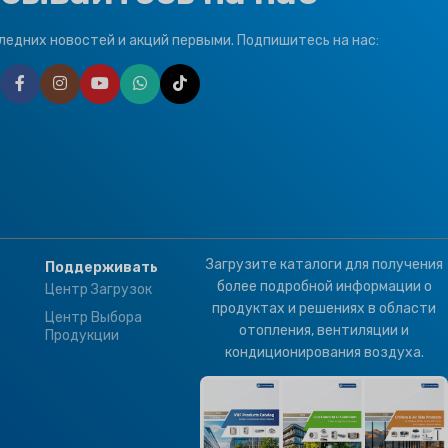
состояние
,
T3
Тропический
ized
ледних новостей и акций первыми. Подпишитесь на нас:
t
БРЕНД
Климапро
Загрузите каталоги для получения
Поддерживать
более подробной информации о
Центр Загрузок
продуктах и решениях в области
Центр Выбора
отопления, вентиляции и
Продукции
кондиционирования воздуха.