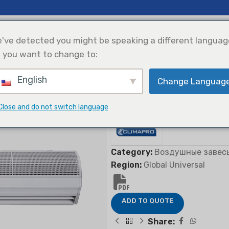
сти И Аналитика
Поддерживать
О Нас
've detected you might be speaking a different languag
 you want to change to:
English
хлаждение
Интеграция
Выбор Продукции
Change Languag
Солнечной
весы
Энергии
Close and do not switch language
Воздушные завес
Category:
Воздушные завес
Region:
Global Universal
ADD TO QUOTE
Share: