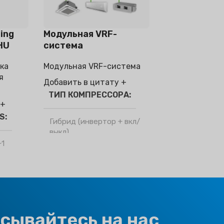
ling
Модульная VRF-
HU
система
ка
Модульная VRF-система
я
Добавить в цитату +
ТИП КОМПРЕССОРА
 +
ES
Гибрид (инвертор + вкл/
выкл)
+1
ХЛАДАГЕНТ
R410a
о
ТИП КЛИМАТА
ION
сывайтесь на нас
T1 Нормальное