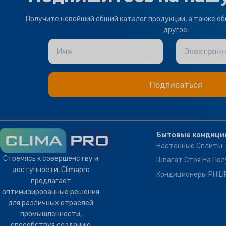
Thermostat Controller
Получите новейший общий каталог продукции, а также об
другое.
Имя
Электронн
Бытовые кондици
Настенные Сплиты
Стремясь к совершенству и
Шпагат Стоя На Пол
доступности, Climapro
Кондиционеры PHILI
предлагает
оптимизированные решения
для различных отраслей
промышленности,
способствуя созданию