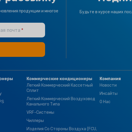
ТИП КЛИМАТА
BMS Module
,
Motor
новления продукции и многое
Будьте в курсе наших пос
Valves & Thermosta
Controller
T1 Нормальное
ая почта
состояние
,
T3
Тропический
БРЕНД
Климапро
онеры
Коммерческие кондиционеры
Компания
Легкий Коммерческий Кассетный
Новости
Сплит
у
Инсайты
Легкий Коммерческий Воздуховод
PS
О Нас
Канального Типа
VRF-Системы
Чиллеры
Изделия Со Стороны Воздуха (FCU,