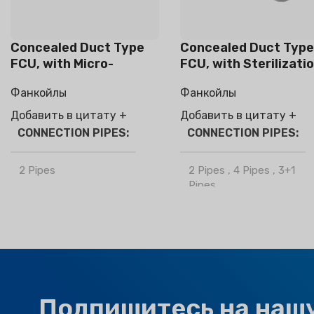
Concealed Duct Type
Concealed Duct Type
FCU, with Micro-
FCU, with Sterilizati
electrostatic filter
/ Haze Removal
Фанкойлы
Фанкойлы
module
Function
Добавить в цитату +
Добавить в цитату +
CONNECTION PIPES
CONNECTION PIPES
2 Pipes
2 Pipes
,
4 Pipes
,
3+1
Pipes
БРЕНД
Климапро
БРЕНД
Климапро
OPTIONAL FUNCTION
OPTIONAL FUNCTION
Motorized Valves &
Подпишитесь на наш
Thermostat Controller
Motorized Valves &