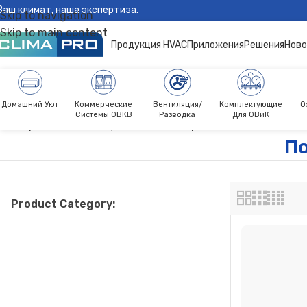
Ваш климат, наша экспертиза.
Skip to navigation
Skip to main content
Продукция HVAC
Приложения
Решения
Ново
Домашний Уют
Коммерческие
Вентиляция/
Комплектующие
О
Системы ОВКВ
Разводка
Для ОВиК
Climapro®
Вентиляция
Вентиляторы
Потолочный вытя
П
Product Category: