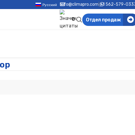
info@climapro.com
|
+1 562-579-033
Русский
0
Отдел продаж
ор