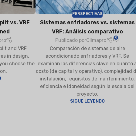
PERSPECTIVAS
lit vs. VRF
Sistemas enfriadores vs. sistemas
ined
VRF: Análisis comparativo
VAPORATIVE
0
pro
Publicado por
Climapro
lit and VRF
Comparación de sistemas de aire
es in design,
acondicionado enfriadores y VRF. Se
 you choose the
examinan las diferencias clave en cuanto 
on.
costo (de capital y operativo), complejidad 
O
instalación, requisitos de mantenimiento,
eficiencia e idoneidad según la escala del
proyecto.
SIGUE LEYENDO