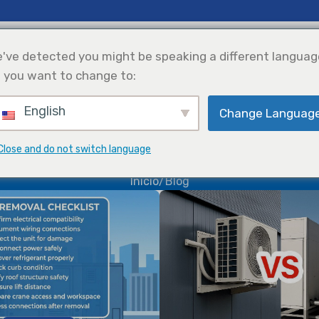
cias E Ideas
Apoyo
Nosotros
've detected you might be speaking a different languag
 you want to change to:
English
Change Languag
efrigeración
Solar Power
Selección De
Integration
Productos
Blog
Close and do not switch language
Inicio
Blog