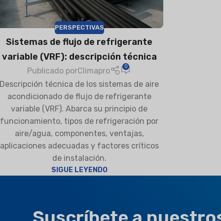
PERSPECTIVAS
Sistemas de flujo de refrigerante
variable (VRF): descripción técnica
0
Publicado por
Climapro
Descripción técnica de los sistemas de aire
acondicionado de flujo de refrigerante
variable (VRF). Abarca su principio de
funcionamiento, tipos de refrigeración por
aire/agua, componentes, ventajas,
aplicaciones adecuadas y factores críticos
de instalación.
SIGUE LEYENDO
Suscríbete a nuestro