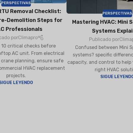
PERSPECTIVAS
TU Removal Checklist:
PERSPECTIVAS
re-Demolition Steps for
Mastering HVAC: Mini Sp
C Professionals
Systems Expla
FIER
DEHUMIDIFIER
RESIDENTIAL E
AIR COOLER
cado por
Climapro
Publicado por
Clima
 10 critical checks before
Confused between Mini Sp
ftop AC unit. From electrical
systems? specific differenc
o crane planning, ensure safe
capacity, and control to help
 commercial HVAC replacement
right HVAC soluti
projects.
SIGUE LEYEND
SIGUE LEYENDO