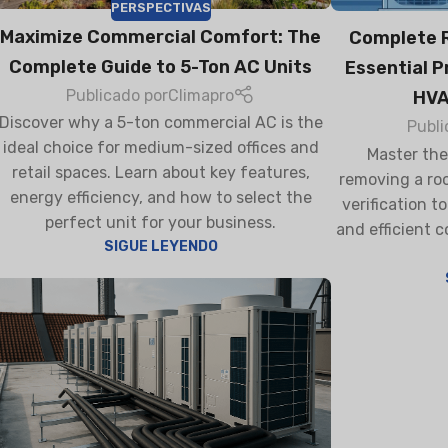
PERSPECTIVAS
Maximize Commercial Comfort: The
Complete R
Complete Guide to 5-Ton AC Units
Essential P
Publicado por
Climapro
HVA
AIRES ACONDICIONADOS
AIR PURI
Discover why a 5-ton commercial AC is the
RESIDENCIALES
Publi
ideal choice for medium-sized offices and
Master the
Split de pared
retail spaces. Learn about key features,
removing a roo
Split de suelo
energy efficiency, and how to select the
verification t
perfect unit for your business.
and efficient
SIGUE LEYENDO