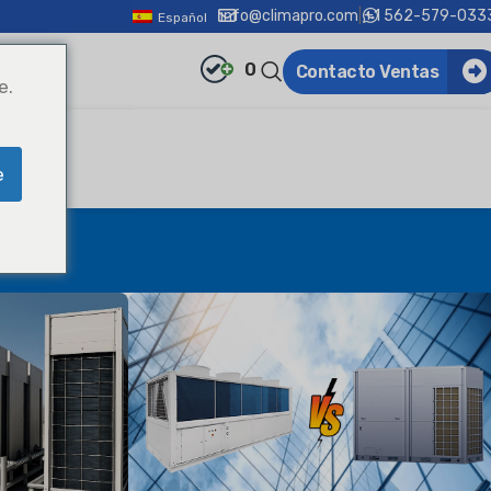
info@climapro.com
|
+1 562-579-033
Español
0
Contacto Ventas
e.
e