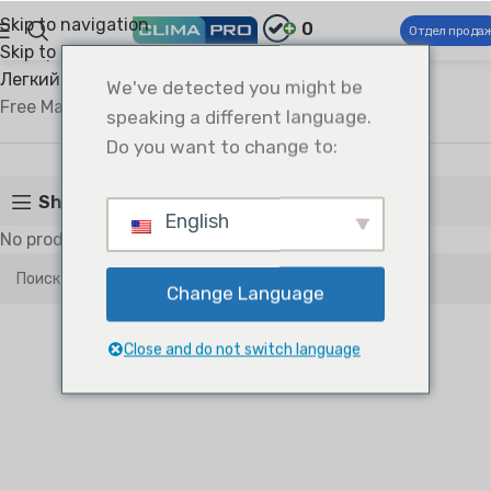
Skip to navigation
0
Отдел прода
Skip to main content
Climapro®
Коммерческие системы ОВКВ
Легкий коммерческий кондиционер
We've detected you might be
Free Match Multi-Zones
speaking a different language.
Free Match Multi-Zones
Do you want to change to:
Show sidebar
English
No products were found matching your selection.
Change Language
Close and do not switch language