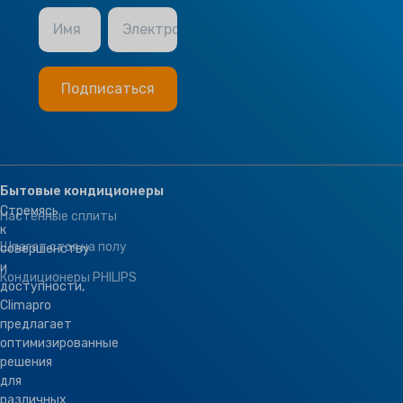
Имя
Электронная почта
Бытовые кондиционеры
Стремясь
Настенные сплиты
к
Шпагат стоя на полу
совершенству
и
Кондиционеры PHILIPS
доступности,
Climapro
предлагает
оптимизированные
решения
для
различных