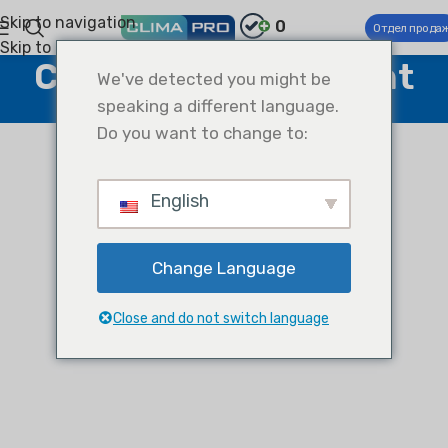
Skip to navigation
0
Отдел прода
Skip to main content
Climapro AI Assistant
We've detected you might be
speaking a different language.
Home
Climapro AI Assistant
Do you want to change to:
English
Change Language
Close and do not switch language