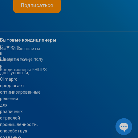
Бытовые кондиционеры
Стремясь
Настенные сплиты
к
Шпагат стоя на полу
совершенству
и
Кондиционеры PHILIPS
доступности,
Climapro
предлагает
оптимизированные
решения
для
различных
отраслей
промышленности,
способствуя
созданию