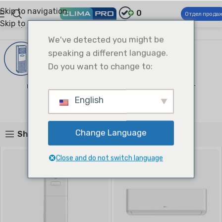
Skip to navigation
0
Отдел прода
Skip to main content
Climapro®
Домашний уют
Бытовые кондиционеры
Бытовые кондиционеры
We've detected you might be
speaking a different language.
Do you want to change to:
Напольный Сплит
Настенный Сплит
1 product
1 product
English
Change Language
Show sidebar
Close and do not switch language