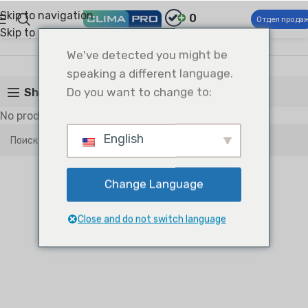
Skip to navigation
0
Отдел прода
Skip to main content
Climapro®
Охлаждение
Охлаждение
We've detected you might be
speaking a different language.
Do you want to change to:
Show sidebar
No products were found matching your selection.
English
Change Language
Close and do not switch language