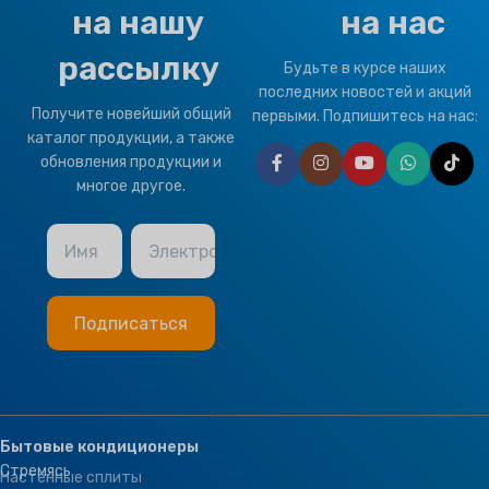
на нашу
на нас
ТИП КЛИМАТА
ТИП КЛИМАТА
рассылку
Будьте в курсе наших
T1 Нормальное состояние
,
последних новостей и акций
T3 Тропический
Получите новейший общий
T1 Нормальное состояние
,
первыми. Подпишитесь на нас:
T3 Тропический
каталог продукции, а также
обновления продукции и
БРЕНД
Климапро
многое другое.
БРЕНД
Климапро
OPTIONAL FUNCTION
Имя
Электронная почта
OPTIONAL FUNCTION
BMS Module
,
Remote Control
BMS Module
,
Remote Control
Бытовые кондиционеры
Стремясь
Настенные сплиты