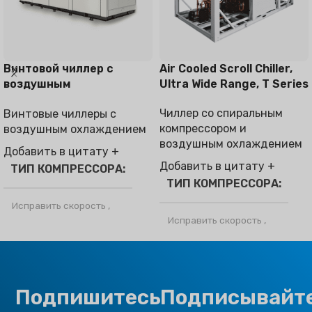
Винтовой чиллер с
Air Cooled Scroll Chiller,
воздушным
Ultra Wide Range, T Series
охлаждением
Чиллер со спиральным
Винтовые чиллеры с
компрессором и
воздушным охлаждением
воздушным охлаждением
Добавить в цитату +
Добавить в цитату +
ТИП КОМПРЕССОРА
ТИП КОМПРЕССОРА
Исправить скорость
,
Инвертор
Исправить скорость
,
Инвертор
ХЛАДАГЕНТ
ХЛАДАГЕНТ
Подпишитесь
Подписывайт
Р32
,
R410a
Р32
,
R410a