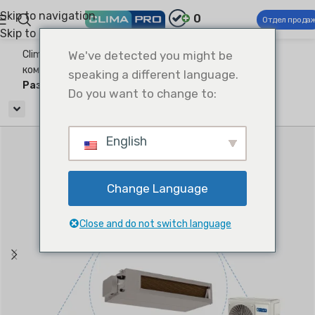
Skip to navigation
0
Отдел прода
Skip to main content
Climapro®
We've detected you might be
Коммерческие системы ОВКВ
Легкий
коммерческий кондиционер
Uni-Match Split
speaking a different language.
Раздельный канальный тип
Do you want to change to:
English
Change Language
Close and do not switch language