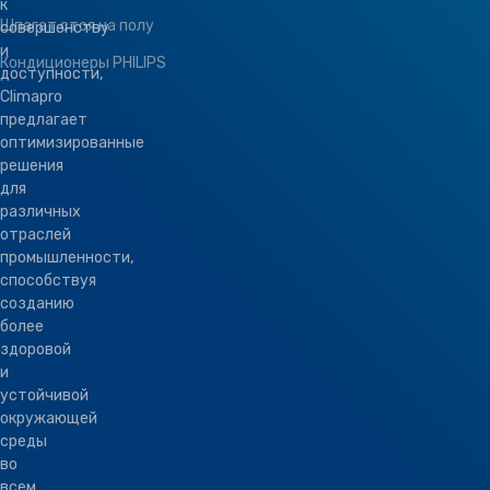
к
Шпагат стоя на полу
совершенству
и
Кондиционеры PHILIPS
доступности,
Climapro
предлагает
оптимизированные
решения
для
различных
отраслей
промышленности,
способствуя
созданию
более
здоровой
и
устойчивой
окружающей
среды
во
всем