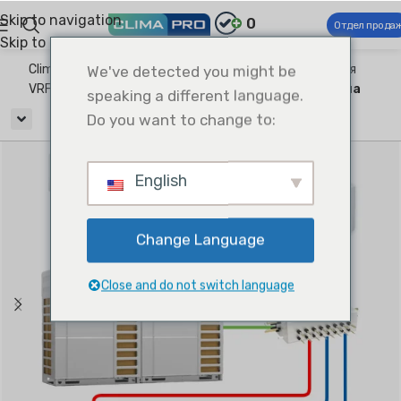
Skip to navigation
0
Отдел прода
Skip to main content
Climapro®
We've detected you might be
Коммерческие системы ОВКВ
Модульная
VRF-система
Система VRF с рекуперацией тепла
speaking a different language.
Do you want to change to:
English
Change Language
Close and do not switch language