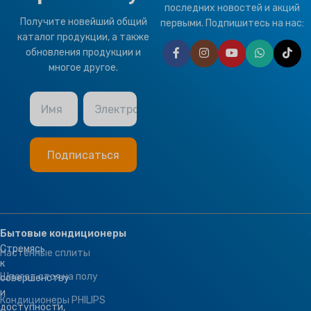
последних новостей и акций
FUNCTION
Получите новейший общий
первыми. Подпишитесь на нас:
каталог продукции, а также
Fresh Air
обновления продукции и
многое другое.
Имя
Электронная почта
Бытовые кондиционеры
Стремясь
Настенные сплиты
к
Шпагат стоя на полу
совершенству
и
Кондиционеры PHILIPS
доступности,