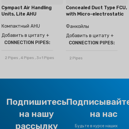
Compact Air Handling
Concealed Duct Type FCU,
Units, Lite AHU
with Micro-electrostatic
filter module
Компактный AHU
Фанкойлы
Добавить в цитату +
Добавить в цитату +
CONNECTION PIPES
CONNECTION PIPES
2 Pipes
,
4 Pipes
,
3+1 Pipes
2 Pipes
БРЕНД
Климапро
БРЕНД
Климапро
OPTIONAL FUNCTION
OPTIONAL FUNCTION
Подпишитесь
Подписывайт
Motorized Valves &
Motorized Valves &
на нашу
на нас
Thermostat Controller
Thermostat Controller
рассылку
Будьте в курсе наших
HEALTHY PLUS