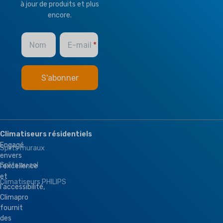
MARQUE
Climapro
à jour de produits et plus
encore.
OPTIONAL FUNCTION
Nom
E-mail
BMS Module
,
Remote Control
Climatiseurs résidentiels
Engagé
Splits muraux
envers
Splits au sol
l'excellence
et
Climatiseurs PHILIPS
l'accessibilité,
Climapro
fournit
des