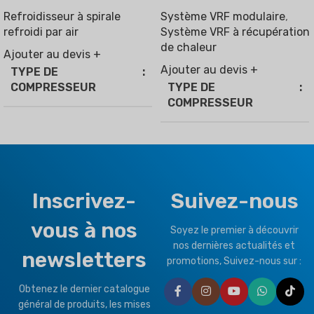
Refroidisseur à spirale
Système VRF modulaire
,
refroidi par air
Système VRF à récupération
de chaleur
Ajouter au devis +
Ajouter au devis +
TYPE DE
COMPRESSEUR
TYPE DE
COMPRESSEUR
Vitesse fixe
,
Onduleur
Hybride (Onduleur +
Marche/Arrêt)
RÉFRIGÉRANT
RÉFRIGÉRANT
R410a
Inscrivez-
Suivez-nous
R32
,
R410a
vous à nos
Soyez le premier à découvrir
TYPE DE CLIMAT
TYPE DE CLIMAT
nos dernières actualités et
newsletters
promotions, Suivez-nous sur :
T1 État normal
T1 État normal
,
T3 Tropical
Obtenez le dernier catalogue
général de produits, les mises
MARQUE
Climapro