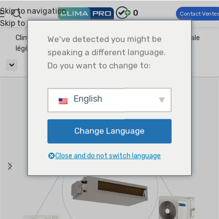
Skip to navigation
0
Contact Vente
Skip to main content
Climapro®
We've detected you might be
CVC commercial
Climatisation commerciale
légère
Uni-Match Split
Type de conduit divisé
speaking a different language.
Do you want to change to:
English
Change Language
Close and do not switch language