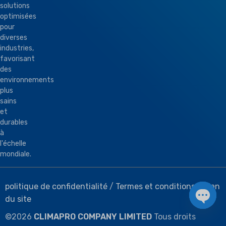
solutions
optimisées
pour
diverses
industries,
favorisant
des
environnements
plus
sains
et
durables
à
l'échelle
mondiale.
politique de confidentialité
/
Termes et conditions
/
Plan
du site
Chat 
©
2026
CLIMAPRO COMPANY LIMITED
Tous droits