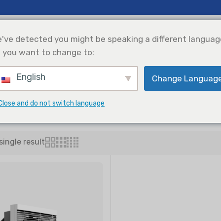
gkeiten Und Einblicke
Unterstützung
Über Uns
've detected you might be speaking a different languag
 you want to change to:
English
Kühlung
Integration Von
Produktauswahl
Change Languag
Solarstrom
entilatoren
andmontierte Abluftventilator
Close and do not switch language
ingle result