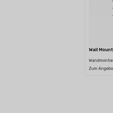
KLIMAANLAGEN FÜR
LUFTREI
WOHNGEBÄUDE
Wandmontierter Split
Stand-Split
Wall Mount
Wandmontier
Zum Angebo