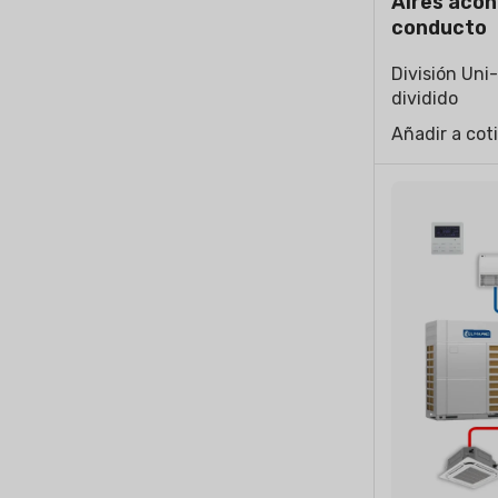
Aires acon
conducto
División Uni
dividido
Añadir a cot