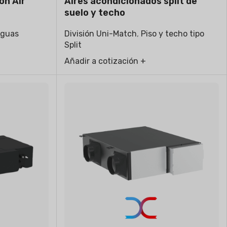
on Air
Aires acondicionados split de
suelo y techo
aguas
División Uni-Match
,
Piso y techo tipo
Split
Añadir a cotización +