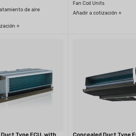
Fan Coil Units
atamiento de aire
Añadir a cotización +
ización +
 Duct Type FCU, with
Concealed Duct Type F