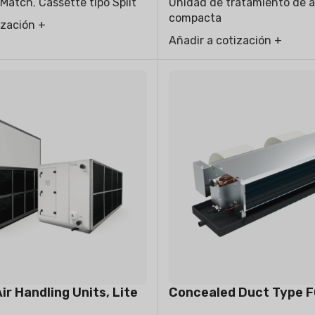
-Match
,
Cassette tipo Split
Unidad de tratamiento de a
compacta
ización +
Añadir a cotización +
r Handling Units, Lite
Concealed Duct Type 