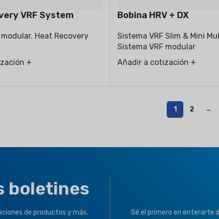
very VRF System
Bobina HRV + DX
 modular
,
Heat Recovery
Sistema VRF Slim & Mini Mul
Sistema VRF modular
ización +
Añadir a cotización +
1
2
→
s boletines
zaciones de productos y más.
Sé el primero en enterarte 