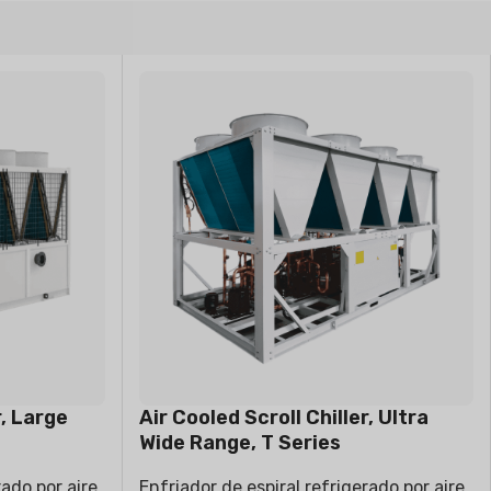
VAPORATIVE
r, Large
Air Cooled Scroll Chiller, Ultra
Wide Range, T Series
rado por aire
Enfriador de espiral refrigerado por aire