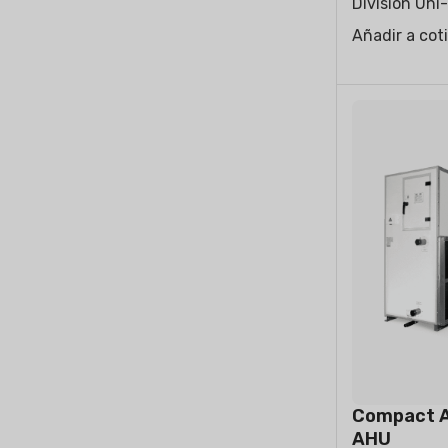
División Uni
Añadir a cot
Compact Ai
AHU