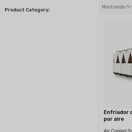
Mostrando 1–
Product Category:
AIRES ACONDICIONADOS
AIR PURI
RESIDENCIALES
Split de pared
Split de suelo
Enfriador d
por aire
Air Cooled S