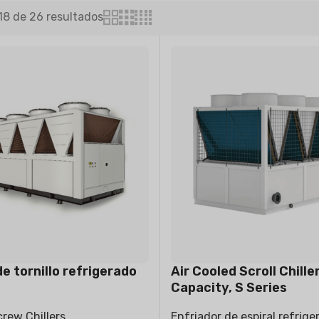
18 de 26 resultados
FIER
DEHUMIDIFIER
RESIDENTIAL E
AIR COOLER
e tornillo refrigerado
Air Cooled Scroll Chille
Capacity, S Series
crew Chillers
Enfriador de espiral refrige