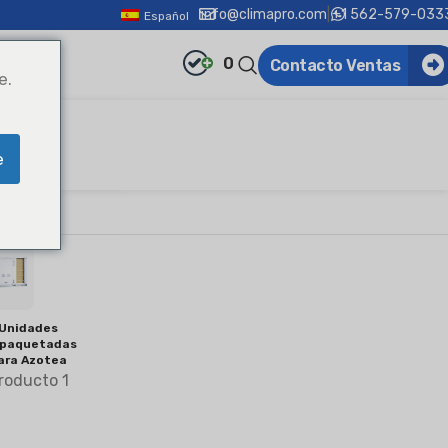
info@climapro.com
|
+1 562-579-033
Español
0
Contacto Ventas
e.
e
Unidades
paquetadas
ara Azotea
roducto 1