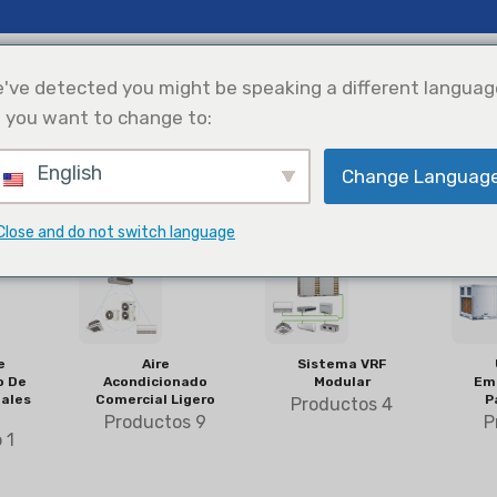
cias E Ideas
Apoyo
Nosotros
've detected you might be speaking a different languag
 you want to change to:
English
Change Languag
efrigeración
Solar Power
Selección De
Integration
Productos
HVAC comercial
Close and do not switch language
e
Aire
Sistema VRF
o De
Acondicionado
Modular
Em
ales
Comercial Ligero
P
Productos 4
Productos 9
P
 1