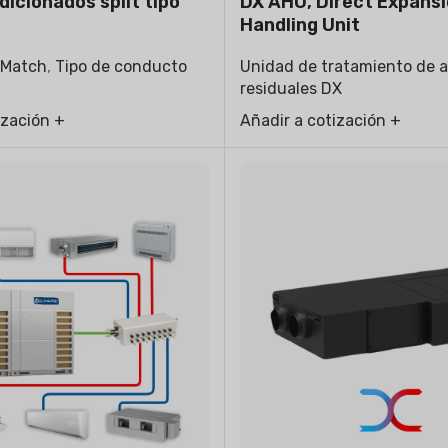
dicionados split tipo
DX AHU, Direct Expansi
Handling Unit
-Match
,
Tipo de conducto
Unidad de tratamiento de 
residuales DX
ización +
Añadir a cotización +