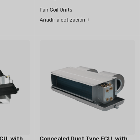
Fan Coil Units
Añadir a cotización +
CU, with
Concealed Duct Type FCU, with