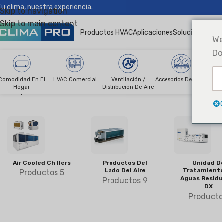
Tu clima, nuestra experiencia.
Skip to navigation
Skip to main content
Productos HVAC
Aplicaciones
Soluciones
Noti
We
Do
Comodidad En El
HVAC Comercial
Ventilación /
Accesorios De HVAC
R
Hogar
Distribución De Aire
Climapro®
HVAC comercial
Air Cooled Chillers
Productos Del
Unidad D
Lado Del Aire
Tratamient
Productos 5
Aguas Residu
Productos 9
DX
Producto