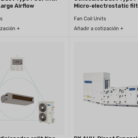
Large Airflow
Micro-electrostatic fil
ts
Fan Coil Units
ización +
Añadir a cotización +