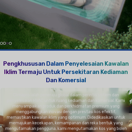
Lagi Mengenai Kami Dalam Video
Lagi Mengenai Persekitaran Yang Lebih Baik
Pengkhususan Dalam Penyelesaian Kawalan
Iklim Termaju Untuk Persekitaran Kediaman
Dan Komersial
Climapro ialah peneraju global dalam perintis sistem dan
penyelesaian HVAC untuk ruang kediaman dan komersial. Kami
menyampaikan produk dan perkhidmatan premium yang
menggabungkan inovasi dengan prestasi kos efektif,
memastikan kawalan iklim yang optimum. Didedikasikan untuk
memajukan kecekapan, kemampanan dan reka bentuk yang
mengutamakan pengguna, kami mengutamakan kos yang boleh