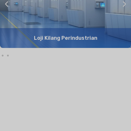
Loji Kilang Perindustrian
10
+
80
+
Pengalaman Tahun
Negara yang berkhidmat