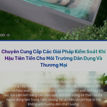
Thêm Về Chúng Tôi Trong Video
Thêm Thông Tin Về Môi Trường Tốt Hơn
Chuyên Cung Cấp Các Giải Pháp Kiểm Soát Khí
Hậu Tiên Tiến Cho Môi Trường Dân Dụng Và
Thương Mại
Climapro là công ty hàng đầu thế giới về hệ thống và giải pháp
HVAC tiên phong cho không gian dân dụng và thương mại. Chúng
tôi cung cấp các sản phẩm và dịch vụ cao cấp, kết hợp sự đổi
mới với hiệu suất tiết kiệm chi phí, đảm bảo kiểm soát khí hậu tối
ưu. Với cam kết nâng cao hiệu quả, tính bền vững và thiết kế lấy
người dùng làm trọng tâm, chúng tôi ưu tiên chi phí hợp lý mà
không ảnh hưởng đến chất lượng.