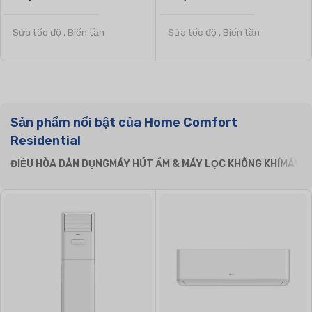
Sửa tốc độ
,
Biến tần
Sửa tốc độ
,
Biến tần
CHẤT LÀM LẠNH
CHẤT LÀM LẠNH
R32
,
R410a
R32
,
R410a
Sản phẩm nổi bật của Home Comfort
Residential
LOẠI KHÍ HẬU
LOẠI KHÍ HẬU
ĐIỀU HÒA DÂN DỤNG
MÁY HÚT ẨM & MÁY LỌC KHÔNG KHÍ
MÁY L
T1 Tình trạng bình thường
,
T1 Tình trạng bình thường
,
T3 Nhiệt đới
T3 Nhiệt đới
THƯƠNG HIỆU
THƯƠNG HIỆU
Climapro
Climapro