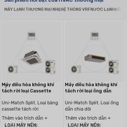
Sản phẩm nổi bật của HVAC thương mại
MÁY LẠNH THƯƠNG MẠI NHẸ
HỆ THỐNG VRF
NƯỚC LẠNH
ĐÓNG 
Máy điều hòa không khí
Máy điều hòa không khí
tách rời loại Cassette
tách rời loại ống dẫn
Uni-Match Split
,
Loại băng
Uni-Match Split
,
Loại ống
cassette tách rời
dẫn chia đôi
Thêm vào trích dẫn +
Thêm vào trích dẫn +
LOẠI MÁY NÉN
LOẠI MÁY NÉN