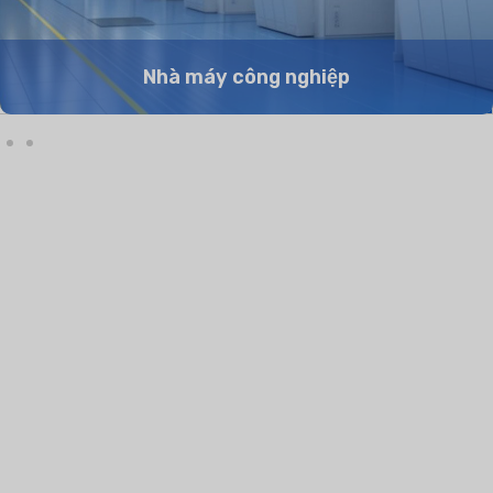
Nhà máy công nghiệp
10
+
80
+
Số năm kinh nghiệm
Các quốc gia được phục vụ