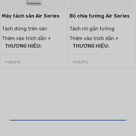
Máy tách sàn Air Series
Bộ chia tường Air Series
Tách đứng trên sàn
Tách rời gắn tường
Thêm vào trích dẫn +
Thêm vào trích dẫn +
THƯƠNG HIỆU
THƯƠNG HIỆU
PHILIPS
PHILIPS
LOẠI KHÍ HẬU
LOẠI KHÍ HẬU
T1 Tình trạng bình thường
T1 Tình trạng bình thường
Cùng nhau, chúng ta tạo nên
môi trường tốt hơn.
LOẠI MÁY NÉN
LOẠI MÁY NÉN
Bằng cách ưu tiên dịch vụ xuất sắc, chúng tôi chú trọng
Sửa tốc độ
,
Biến tần
Sửa tốc độ
,
Biến tần
đến từng yêu cầu cụ thể của bạn và cung cấp các giải pháp