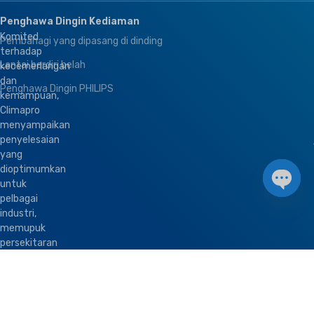
Penghawa Dingin Kediaman
Komited
Pembahagi yang dipasang di dinding
terhadap
Lantai berdiri belah
kecemerlangan
dan
Penghawa Dingin PHILIPS
kemampuan,
Climapro
menyampaikan
penyelesaian
yang
dioptimumkan
untuk
pelbagai
Open 
industri,
memupuk
persekitaran
yang
lebih
sihat
dan