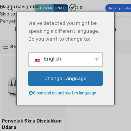
Skip to navigation
0
Hubungi Juala
Skip to main content
Climapro®
HVAC komersial
Penyejuk Sejuk Udara
Penyejuk Skru Disejukkan Udara
We've detected you might be
Penyejuk Skru Disejukkan Udara
speaking a different language.
Do you want to change to:
Show sidebar
English
Change Language
Close and do not switch language
Penyejuk Skru Disejukkan
Udara