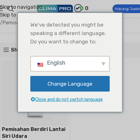
Skip to navigation
0
Hubungi Juala
Skip to main content
Climapro®
Keselesaan Rumah
Penghawa Dingin Kediaman
Pemisahan Berdiri Lantai
We've detected you might be
Pemisahan Berdiri Lantai
speaking a different language.
Do you want to change to:
Show sidebar
English
Change Language
Close and do not switch language
Pemisahan Berdiri Lantai
Siri Udara