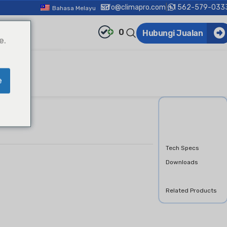
info@climapro.com
|
+1 562-579-033
Bahasa Melayu
0
Hubungi Jualan
e.
e
Overview
Features &
Benifits
Tech Specs
Downloads
Product Inquiry
Related Products