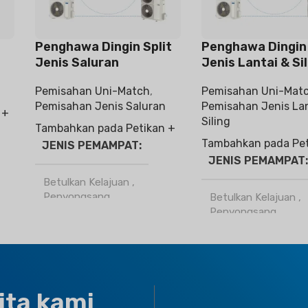
Penghawa Dingin Split
Penghawa Dingin 
Jenis Saluran
Jenis Lantai & Sil
Pemisahan Uni-Match
,
Pemisahan Uni-Mat
Pemisahan Jenis Saluran
Pemisahan Jenis Lan
 +
Siling
Tambahkan pada Petikan +
Tambahkan pada Pet
JENIS PEMAMPAT
JENIS PEMAMPAT
Betulkan Kelajuan
,
Penyongsang
Betulkan Kelajuan
,
Penyongsang
BAHAN PENYEJUK
BAHAN PENYEJU
R32
,
R410a
R32
,
R410a
ita kami