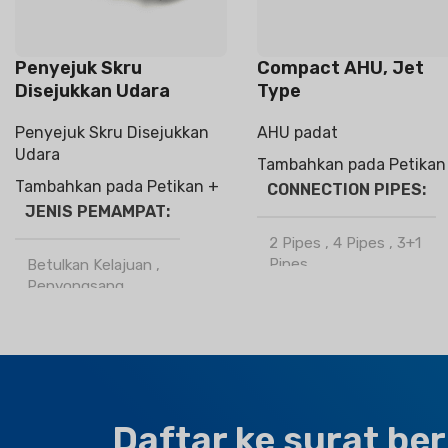
Penyejuk Skru
Compact AHU, Jet
Disejukkan Udara
Type
Penyejuk Skru Disejukkan
AHU padat
Udara
Tambahkan pada Petikan
Tambahkan pada Petikan +
CONNECTION PIPES
JENIS PEMAMPAT
2 Pipes
,
4 Pipes
,
3+1
Pipes
Betulkan Kelajuan
,
Penyongsang
JENAMA
Climapro
BAHAN PENYEJUK
OPTIONAL FUNCTION
R32
,
R410a
Daftar ke surat ber
Motorized Valves &