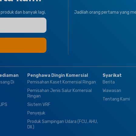
JENIS IKLIM
JENIS IKLIM
produk dan banyak lagi.
Jadilah orang pertama yang meng
T1 Keadaan Normal
,
T3
Tropika
T1 Keadaan Normal
Tropika
JENAMA
Climapro
JENAMA
Climap
Kediaman
Penghawa Dingin Komersial
Syarikat
sang Di
Pemisahan Kaset Komersial Ringan
Berita
Pemisahan Jenis Salur Komersial
Wawasan
Ringan
Tentang Kami
LIPS
Sistem VRF
Penyejuk
Produk Sampingan Udara (FCU, AHU,
Dll.)