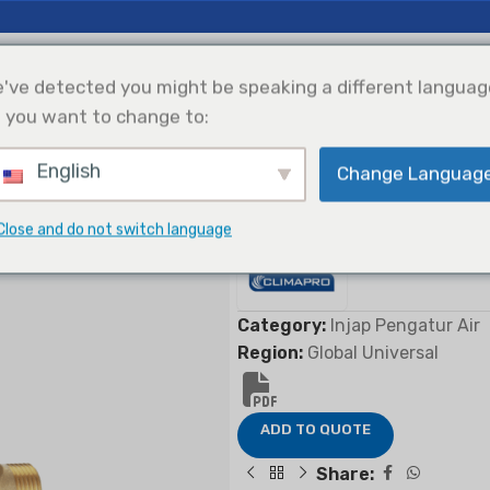
erapan
Sokongan
Tentang Kami
've detected you might be speaking a different languag
 you want to change to:
English
Change Languag
Penyejukan
Integrasi Tenaga
Pemilihan Produk
Suria
s
Close and do not switch language
FCU 4 Way Valves
Category:
Injap Pengatur Air
Region:
Global Universal
ADD TO QUOTE
Share: