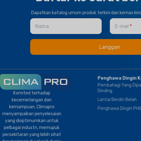
JENIS IKLIM
Thermostat Controller
Dapatkan katalog umum produk terkini dan kemas kini 
T1 Keadaan Normal
,
T3
HEALTHY PLUS
Tropika
Nama
E-mel
FUNCTION
JENAMA
Climapro
Fresh Air
OPTIONAL FUNCTION
Penghawa Dingin 
BMS Module
,
Remote
Pembahagi Yang Dipa
Control
Dinding
Komited terhadap
Lantai Berdiri Belah
kecemerlangan dan
kemampuan, Climapro
Penghawa Dingin PHI
menyampaikan penyelesaian
yang dioptimumkan untuk
pelbagai industri, memupuk
persekitaran yang lebih sihat