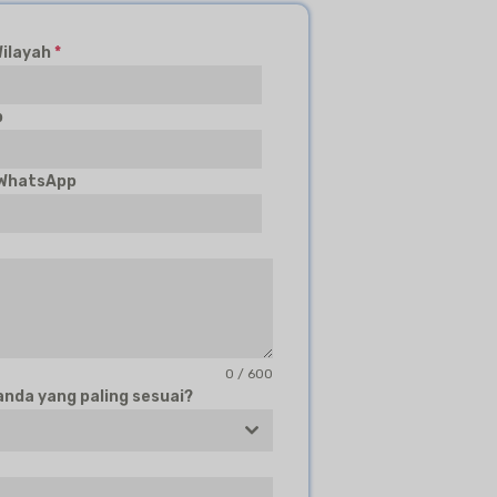
Wilayah
*
b
 WhatsApp
0 / 600
da yang paling sesuai?