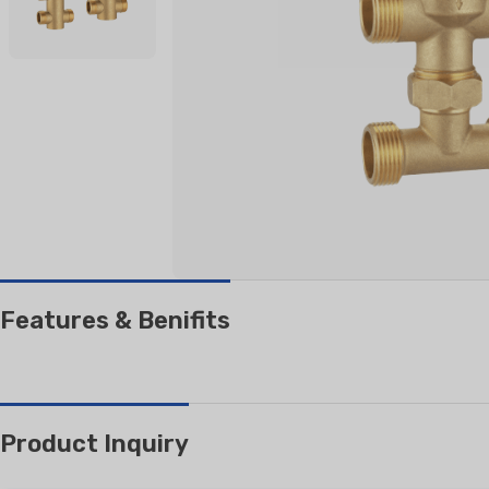
PENGHAWA DINGIN
PENAPIS
KEDIAMAN
Split Dilekap di Dinding
Pemisahan Berdiri Lantai
Features & Benifits
Product Inquiry