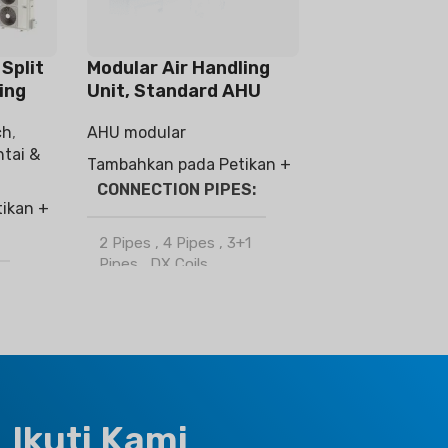
Split
Modular Air Handling
ing
Unit, Standard AHU
ch
,
AHU modular
tai &
Tambahkan pada Petikan +
CONNECTION PIPES
ikan +
2 Pipes
,
4 Pipes
,
3+1
Pipes
,
DX Coils
JENAMA
Climapro
K
OPTIONAL FUNCTION
Ikuti Kami
BMS Module
,
Motorized