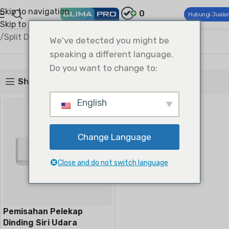
Skip to navigation
0
Hubungi Juala
Skip to main content
Climapro®
Keselesaan Rumah
Penghawa Dingin Kediaman
Split Dilekap di Dinding
We've detected you might be
Split Dilekap di Dinding
speaking a different language.
Do you want to change to:
Show sidebar
English
Change Language
Close and do not switch language
Pemisahan Pelekap
Dinding Siri Udara