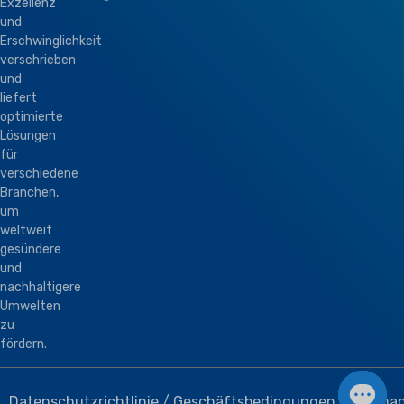
Exzellenz
und
Erschwinglichkeit
verschrieben
und
liefert
optimierte
Lösungen
für
verschiedene
Branchen,
um
weltweit
gesündere
und
nachhaltigere
Umwelten
zu
fördern.
Datenschutzrichtlinie
/
Geschäftsbedingungen
/
Sitema