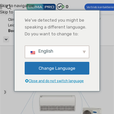
Skip to navigation
0
Vertrieb kontaktiere
Skip to main content
Climapro®
We've detected you might be
Kommerzielle Klima- und Lüftungstechnik
Leichte kommerzielle Klimaanlage
Uni-Match-Split
speaking a different language.
Boden- und Deckentyp Split
Do you want to change to:
English
Change Language
Close and do not switch language