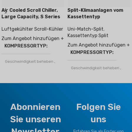
Air Cooled Scroll Chiller,
Split-Klimaanlagen vom
Large Capacity, S Series
Kassettentyp
Luftgekühlter Scroll-Kühler
Uni-Match-Split
,
Kassettentyp Split
Zum Angebot hinzufügen +
Zum Angebot hinzufügen +
KOMPRESSORTYP
KOMPRESSORTYP
Geschwindigkeit beheben
,
Wechselrichter
Geschwindigkeit beheben
,
Wechselrichter
KÄLTEMITTEL
KÄLTEMITTEL
Kältemittel R410a
Abonnieren
Folgen Sie
R32
,
Kältemittel R410a
KLIMATYP
Sie unseren
uns
KLIMATYP
Newsletter
T1 Normalzustand
,
T3
Erfahren Sie als Erster von