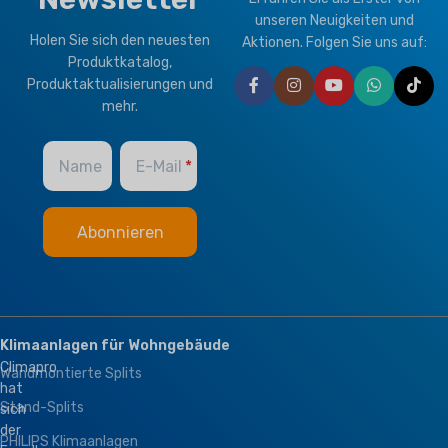
Tropisch
T1 Normalzustand
,
T3
unseren Neuigkeiten und
Tropisch
Holen Sie sich den neuesten
Aktionen. Folgen Sie uns auf:
Produktkatalog,
MARKE
Climapro
Produktaktualisierungen und
MARKE
Climapro
mehr.
OPTIONAL FUNCTION
Name
E-Mail
BMS Module
,
Hydraulikmodul
Klimaanlagen für Wohngebäude
Climapro
Wandmontierte Splits
hat
Stand-Splits
sich
der
PHILIPS Klimaanlagen