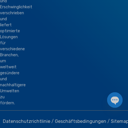
und
Erschwinglichkeit
verschrieben
und
liefert
optimierte
Lösungen
für
verschiedene
Branchen,
um
weltweit
gesündere
und
nachhaltigere
Umwelten
zu
fördern.
Open 
Datenschutzrichtlinie
/
Geschäftsbedingungen
/
Sitema