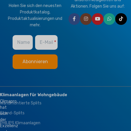
Holen Sie sich den neuesten
Aktionen. Folgen Sie uns auf:
Produktkatalog,
Produktaktualisierungen und
mehr.
Name
E-Mail
Klimaanlagen für Wohngebäude
Climapro
Wandmontierte Splits
hat
Stand-Splits
sich
der
PHILIPS Klimaanlagen
Exzellenz