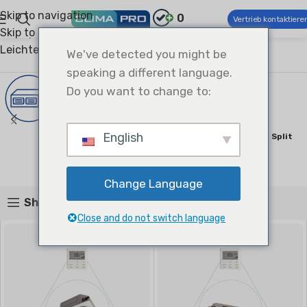
Skip to navigation
0
Vertrieb kontaktiere
Skip to main content
Climapro®
Kommerzielle Klima- und Lüftungstechnik
Leichte kommerzielle Klimaanlage
Uni-Match-Split
We've detected you might be
Uni-Match-Split
speaking a different language.
Do you want to change to:
English
Kanaltyp Split
Boden- Und Deckentyp Split
1 product
1 product
Change Language
Show sidebar
Close and do not switch language