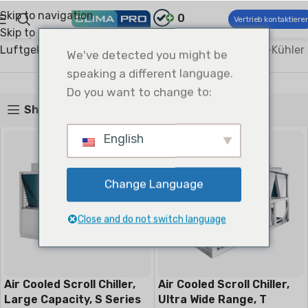
Skip to navigation
0
Vertrieb kontaktiere
Skip to main content
Climapro®
Kommerzielle Klima- und Lüftungstechnik
Luftgekühlte Kältemaschinen
Luftgekühlter Scroll-Kühler
We've detected you might be
Luftgekühlter Scroll-Kühler
speaking a different language.
Do you want to change to:
Show sidebar
English
Change Language
Close and do not switch language
Air Cooled Scroll Chiller,
Air Cooled Scroll Chiller,
Large Capacity, S Series
Ultra Wide Range, T