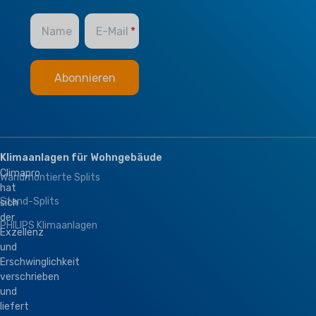
Name
E-Mail
Klimaanlagen für Wohngebäude
Climapro
Wandmontierte Splits
hat
Stand-Splits
sich
der
PHILIPS Klimaanlagen
Exzellenz
und
Erschwinglichkeit
verschrieben
und
liefert