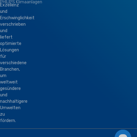
PHILIPS Klimaanlagen
Exzellenz
und
Erschwinglichkeit
verschrieben
und
liefert
optimierte
Lösungen
für
verschiedene
Branchen,
um
weltweit
gesündere
und
nachhaltigere
Umwelten
zu
fördern.