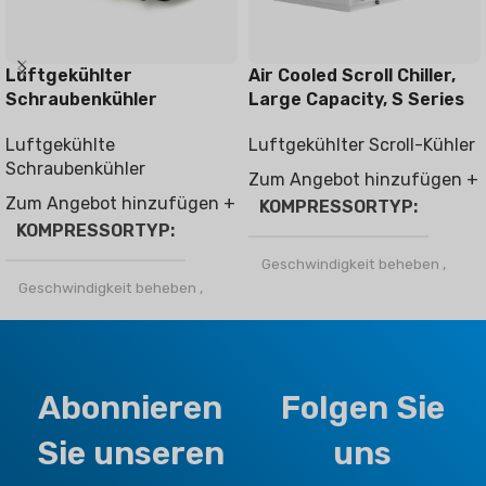
Luftgekühlter
Air Cooled Scroll Chiller,
Schraubenkühler
Large Capacity, S Series
Luftgekühlte
Luftgekühlter Scroll-Kühler
Schraubenkühler
Zum Angebot hinzufügen +
Zum Angebot hinzufügen +
KOMPRESSORTYP
KOMPRESSORTYP
Geschwindigkeit beheben
,
Wechselrichter
Geschwindigkeit beheben
,
Wechselrichter
KÄLTEMITTEL
KÄLTEMITTEL
Abonnieren
Folgen Sie
Kältemittel R410a
R32
,
Kältemittel R410a
Sie unseren
uns
KLIMATYP