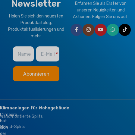
KLIMATYP
Newsletter
Erfahren Sie als Erster von
T1 Normalzustand
,
T3
unseren Neuigkeiten und
Tropisch
Holen Sie sich den neuesten
T1 Normalzustand
,
T3
Aktionen. Folgen Sie uns auf:
Tropisch
Produktkatalog,
Produktaktualisierungen und
MARKE
Climapro
mehr.
MARKE
Climapro
OPTIONAL FUNCTION
Name
E-Mail
OPTIONAL FUNCTION
BMS Module
,
Hydraulikmodul
BMS Module
,
Remote Control
Klimaanlagen für Wohngebäude
Climapro
Wandmontierte Splits
hat
Stand-Splits
sich
der