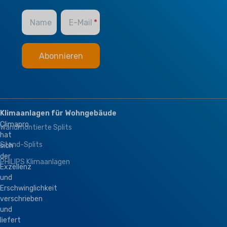
Name
E-Mail
Klimaanlagen für Wohngebäude
Climapro
Wandmontierte Splits
hat
Stand-Splits
sich
der
PHILIPS Klimaanlagen
Exzellenz
und
Erschwinglichkeit
verschrieben
und
liefert