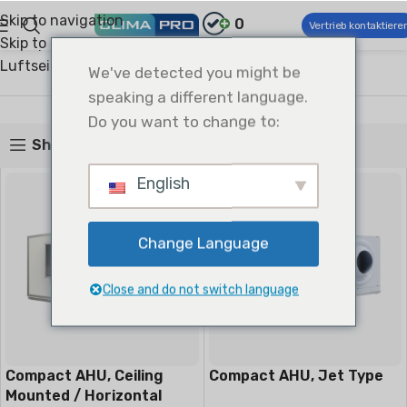
Skip to navigation
0
Vertrieb kontaktiere
Skip to main content
Climapro®
Kommerzielle Klima- und Lüftungstechnik
Luftseitige Produkte
Kompaktes AHU
We've detected you might be
Kompaktes AHU
speaking a different language.
Do you want to change to:
Show sidebar
English
Change Language
Close and do not switch language
Compact AHU, Ceiling
Compact AHU, Jet Type
Mounted / Horizontal