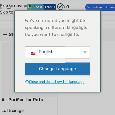
Skip to navigation
0
Vertrieb kontaktiere
Skip to main content
Climapro®
Wohnkomfort
Luftreiniger
Luftreiniger
We've detected you might be
speaking a different language.
Do you want to change to:
Show sidebar
English
Change Language
Close and do not switch language
Air Purifier for Pets
Luftreiniger