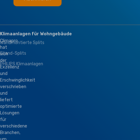
Klimaanlagen für Wohngebäude
Climapro
Wandmontierte Splits
hat
Stand-Splits
sich
der
PHILIPS Klimaanlagen
Exzellenz
und
Erschwinglichkeit
verschrieben
und
liefert
optimierte
Lösungen
für
verschiedene
Branchen,
um