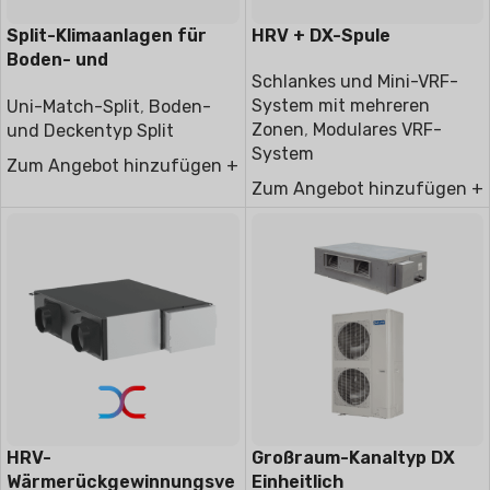
Split-Klimaanlagen für
HRV + DX-Spule
Boden- und
Schlankes und Mini-VRF-
Deckenmontage
System mit mehreren
Uni-Match-Split
,
Boden-
Zonen
,
Modulares VRF-
und Deckentyp Split
System
Zum Angebot hinzufügen +
Zum Angebot hinzufügen +
HRV-
Großraum-Kanaltyp DX
Wärmerückgewinnungsve
Einheitlich