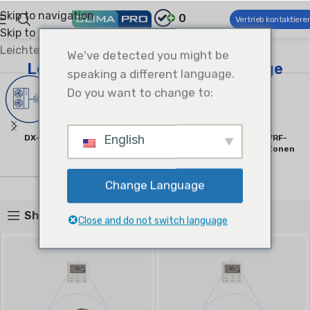
Skip to navigation
0
Vertrieb kontaktiere
Skip to main content
Climapro®
Kommerzielle Klima- und Lüftungstechnik
Leichte kommerzielle Klimaanlage
We've detected you might be
Leichte kommerzielle Klimaanlage
speaking a different language.
Do you want to change to:
English
DX-Einheitskanal-Splits
Schlankes Und Mini-VRF-
System Mit Mehreren Zonen
1 product
2 products
Change Language
Show sidebar
Close and do not switch language