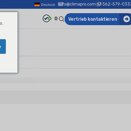
info@climapro.com
|
+1 562-579-033
Deutsch
0
Vertrieb kontaktieren
e.
e
 Split