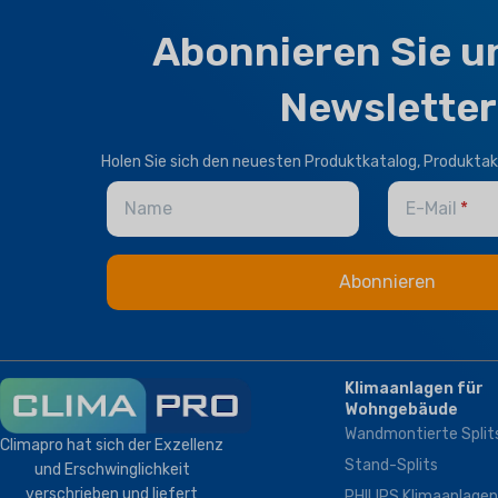
Abonnieren Sie u
Newsletter
Holen Sie sich den neuesten Produktkatalog, Produktak
Name
E-Mail
Klimaanlagen für
Wohngebäude
Wandmontierte Split
Climapro hat sich der Exzellenz
Stand-Splits
und Erschwinglichkeit
verschrieben und liefert
PHILIPS Klimaanlagen