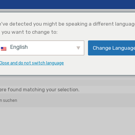
gkeiten Und Einblicke
Unterstützung
Über Uns
've detected you might be speaking a different languag
 you want to change to:
English
Kühlung
Integration Von
Produktauswahl
Change Languag
Solarstrom
hte kommerzielle Klimaanlage
Uni-Match-Split
Konsolentyp
Konsolentyp Split
Close and do not switch language
re found matching your selection.