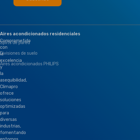
Aires acondicionados residenciales
Comprometido
Splits de pared
con
Divisiones de suelo
la
excelencia
Aires acondicionados PHILIPS
y
la
asequibilidad,
Climapro
ofrece
soluciones
optimizadas
para
diversas
industrias,
fomentando
entornos