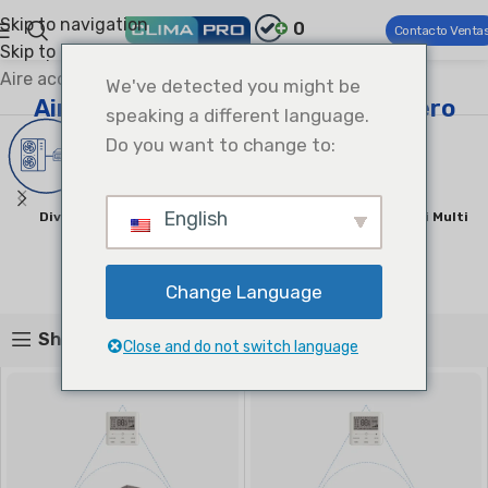
Skip to navigation
0
Contacto Venta
Skip to main content
Climapro®
HVAC comercial
Aire acondicionado comercial ligero
We've detected you might be
Aire acondicionado comercial ligero
speaking a different language.
Do you want to change to:
English
Divisiones De Conducto
Sistema VRF Slim & Mini Multi
Unitario DX
Zonas
Producto 1
Productos 2
Change Language
Show sidebar
Close and do not switch language