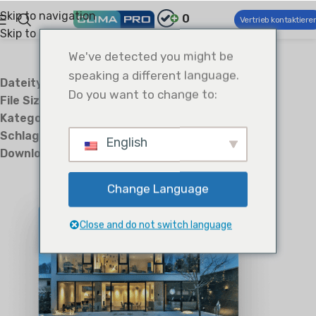
Skip to navigation
0
Vertrieb kontaktiere
Skip to main content
We've detected you might be
speaking a different language.
Dateityp:
txt
Do you want to change to:
File Size:
4 B
Kategorien:
Catalogs
Schlagwörter:
LCAC
English
Downloads:
4
Change Language
Close and do not switch language