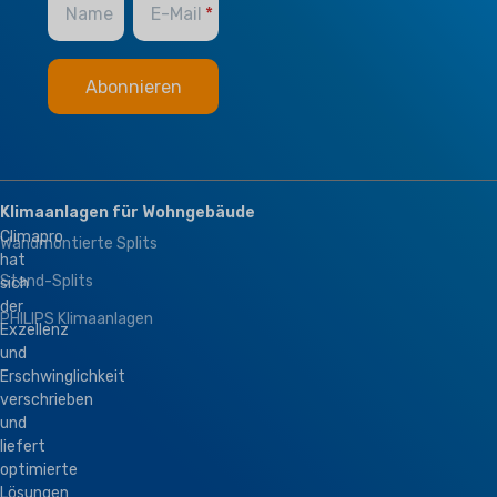
Name
E-Mail
Klimaanlagen für Wohngebäude
Climapro
Wandmontierte Splits
hat
Stand-Splits
sich
der
PHILIPS Klimaanlagen
Exzellenz
und
Erschwinglichkeit
verschrieben
und
liefert
optimierte
Lösungen