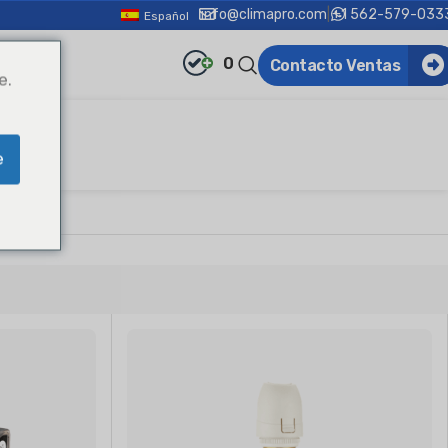
info@climapro.com
|
+1 562-579-033
Español
0
Contacto Ventas
e.
e