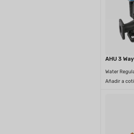
AIRES ACONDICIONADOS
AIR PURI
RESIDENCIALES
Split de pared
Split de suelo
AHU 3 Way 
Water Regula
Añadir a cot