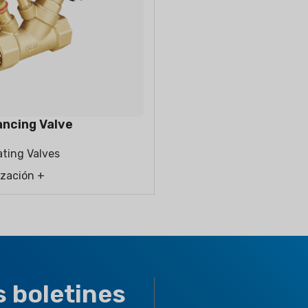
ancing Valve
ting Valves
ización +
s boletines