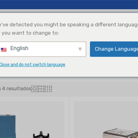
cias E Ideas
Apoyo
Nosotros
've detected you might be speaking a different languag
 you want to change to:
English
Change Languag
efrigeración
Solar Power
Selección De
Integration
Productos
Water Regulating Valves
Close and do not switch language
 4 resultados