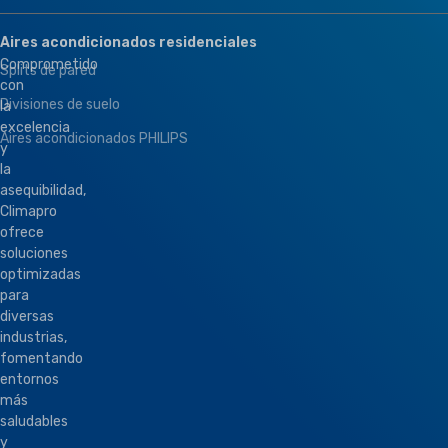
Aires acondicionados residenciales
Comprometido
Splits de pared
con
Divisiones de suelo
la
excelencia
Aires acondicionados PHILIPS
y
la
asequibilidad,
Climapro
ofrece
soluciones
optimizadas
para
diversas
industrias,
fomentando
entornos
más
saludables
y