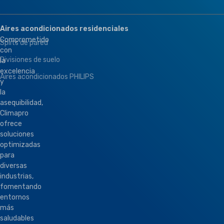
Aires acondicionados residenciales
Comprometido
Splits de pared
con
Divisiones de suelo
la
excelencia
Aires acondicionados PHILIPS
y
la
asequibilidad,
Climapro
ofrece
soluciones
optimizadas
para
diversas
industrias,
fomentando
entornos
más
saludables