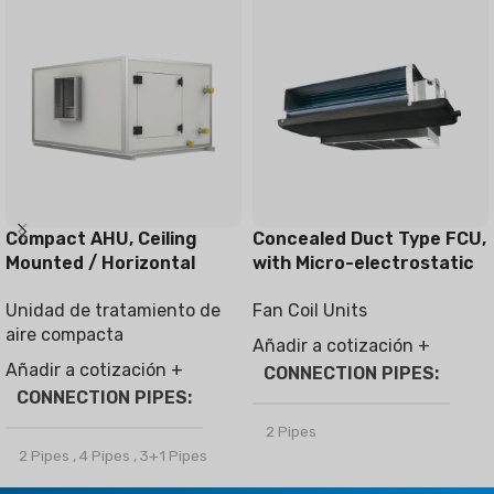
Compact AHU, Ceiling
Concealed Duct Type FCU,
Mounted / Horizontal
with Micro-electrostatic
Type
filter module
Unidad de tratamiento de
Fan Coil Units
aire compacta
Añadir a cotización +
Añadir a cotización +
CONNECTION PIPES
CONNECTION PIPES
2 Pipes
2 Pipes
,
4 Pipes
,
3+1 Pipes
MARCA
Climapro