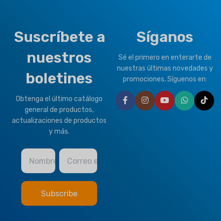
MARCA
Climapro
OPTIONAL FUNCTION
Suscríbete a
Síganos
OPTIONAL FUNCTION
nuestros
Motorized Valves &
Sé el primero en enterarte de
Thermostat Controller
Motorized Valves &
nuestras últimas novedades y
boletines
Thermostat Controller
promociones, Síguenos en:
Obtenga el último catálogo
HEALTHY PLUS
general de productos,
FUNCTION
actualizaciones de productos
y más.
Fresh Air
Nombre
Correo electrónico