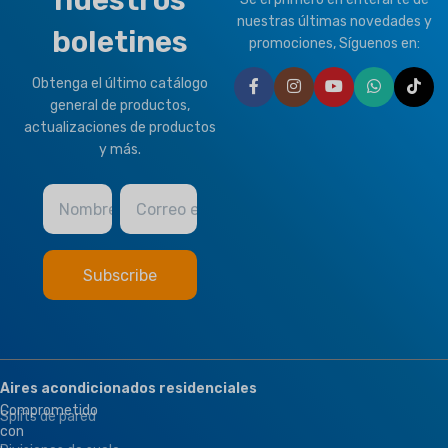
nuestros
Thermostat Controller
nuestras últimas novedades y
TIPO DE CLIMA
boletines
promociones, Síguenos en:
Obtenga el último catálogo
T1 Condición normal
,
T3
Tropical
general de productos,
actualizaciones de productos
y más.
MARCA
Climapro
Nombre
Correo electrónico
Aires acondicionados residenciales
Comprometido
Splits de pared
con