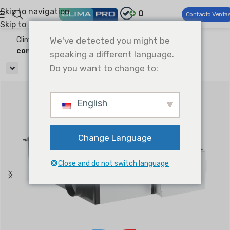
Skip to navigation
0
Contacto Venta
Skip to main content
Climapro®
We've detected you might be
HVAC comercial
Aire acondicionado
comercial ligero
speaking a different language.
Do you want to change to:
English
Change Language
Close and do not switch language