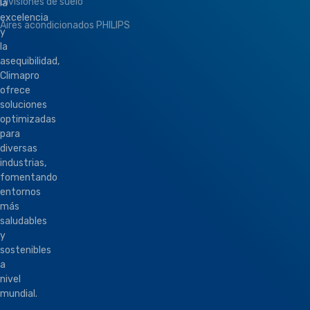
Divisiones de suelo
la
excelencia
Aires acondicionados PHILIPS
y
la
asequibilidad,
Climapro
ofrece
soluciones
optimizadas
para
diversas
industrias,
fomentando
entornos
más
saludables
y
sostenibles
a
nivel
mundial.