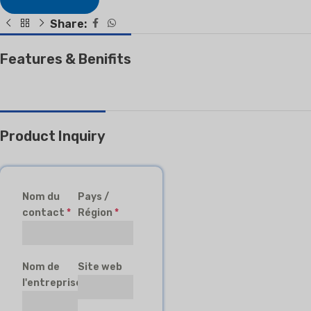
Share:
Features & Benifits
Product Inquiry
Nom du
Pays /
contact
*
Région
*
Nom de
Site web
l'entreprise