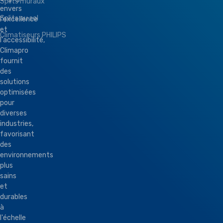
Splits muraux
envers
Splits au sol
l'excellence
et
Climatiseurs PHILIPS
l'accessibilité,
Climapro
fournit
des
solutions
optimisées
pour
diverses
industries,
favorisant
des
environnements
plus
sains
et
durables
à
l'échelle