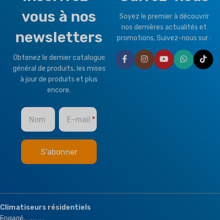
Thermostat Controller
vous à nos
Soyez le premier à découvrir
TYPE DE CLIMAT
nos dernières actualités et
HEALTHY PLUS
newsletters
promotions, Suivez-nous sur :
FUNCTION
T1 État normal
,
T3 Tropical
Obtenez le dernier catalogue
Fresh Air
général de produits, les mises
MARQUE
Climapro
à jour de produits et plus
encore.
Nom
E-mail
Climatiseurs résidentiels
Engagé