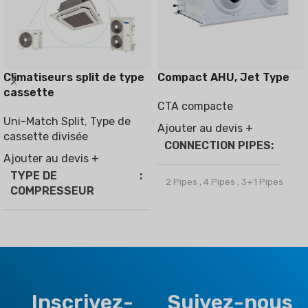
Climatiseurs split de type
Compact AHU, Jet Type
cassette
CTA compacte
Uni-Match Split
,
Type de
Ajouter au devis +
cassette divisée
CONNECTION PIPES
Ajouter au devis +
TYPE DE
2 Pipes
,
4 Pipes
,
3+1 Pipes
COMPRESSEUR
MARQUE
Climapro
Vitesse fixe
,
Onduleur
OPTIONAL FUNCTION
RÉFRIGÉRANT
Inscrivez-
Suivez-nous
Motorized Valves &
R32
,
R410a