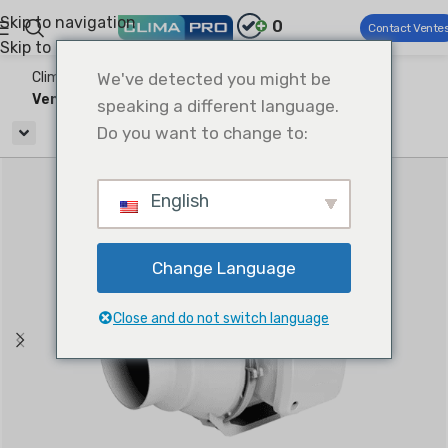
Skip to navigation
0
Contact Vente
Skip to main content
Climapro®
We've detected you might be
Ventilation
ventilateurs d'aération
Ventilateurs d'extraction en ligne
speaking a different language.
Do you want to change to:
English
Change Language
Close and do not switch language