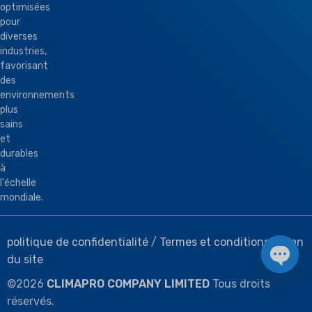
optimisées
pour
diverses
industries,
favorisant
des
environnements
plus
sains
et
durables
à
l'échelle
mondiale.
politique de confidentialité
/
Termes et conditions
/
Plan
du site
Chat 
©
2026
CLIMAPRO COMPANY LIMITED
Tous droits
réservés.