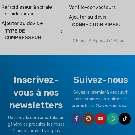
Removal Function
Refroidisseur à spirale
Ventilo-convecteurs
refroidi par air
Ajouter au devis +
Ajouter au devis +
CONNECTION PIPES
TYPE DE
COMPRESSEUR
2 Pipes
,
4 Pipes
,
3+1 Pipes
Vitesse fixe
,
Onduleur
MARQUE
Climapro
RÉFRIGÉRANT
R410a
OPTIONAL FUNCTION
Inscrivez-
Suivez-nous
TYPE DE CLIMAT
vous à nos
Motorized Valves &
Soyez le premier à découvrir
Thermostat Controller
nos dernières actualités et
newsletters
T1 État normal
,
T3 Tropical
promotions, Suivez-nous sur :
Obtenez le dernier catalogue
MARQUE
Climapro
général de produits, les mises
à jour de produits et plus