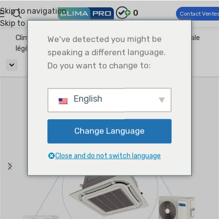
Skip to navigation
0
Contact Vente
Skip to main content
Climapro®
We've detected you might be
CVC commercial
Climatisation commerciale
légère
Uni-Match Split
Type de cassette divisée
speaking a different language.
Do you want to change to:
English
Change Language
Close and do not switch language