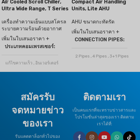
Air Cooled Scroll Chiller,
Compact Air Handling
Ultra Wide Range, T Series
Units, Lite AHU
เครื่องทำความเย็นแบบสโครล
AHU ขนาดกะทัดรัด
ระบายความร้อนด้วยอากาศ
เพิ่มในใบเสนอราคา +
เพิ่มในใบเสนอราคา +
CONNECTION PIPES
ประเภทคอมเพรสเซอร์
2 Pipes
,
4 Pipes
,
3+1 Pipes
แก้ไขความเร็ว
,
อินเวอร์เตอร์
ยี่ห้อ
ไคลมาโปร
สารทำความเย็น
OPTIONAL FUNCTION
สมัครรับ
ติดตามเรา
R32
,
R410a
จดหมายข่าว
Motorized Valves &
เป็นคนแรกที่จะทราบข่าวสารและ
ประเภทภูมิอากาศ
Thermostat Controller
โปรโมชั่นล่าสุดของเรา ติดตาม
ของเรา
เราได้ที่:
T1 สภาพปกติ
,
T3 ทรอปิคอล
HEALTHY PLUS
รับแคตตาล็อกทั่วไปของ
FUNCTION