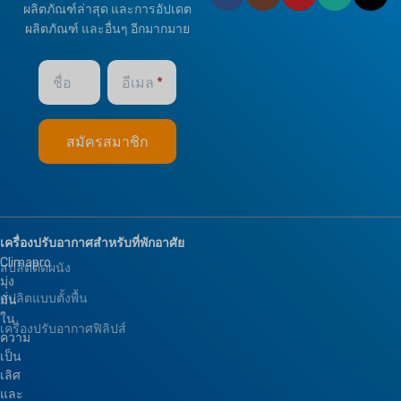
ผลิตภัณฑ์ล่าสุด และการอัปเดต
ยี่ห้อ
ไคลมาโปร
ผลิตภัณฑ์ และอื่นๆ อีกมากมาย
Fresh Air
OPTIONAL FUNCTION
ชื่อ
อีเมล
BMS Module
,
Remote Control
เครื่องปรับอากาศสำหรับที่พักอาศัย
Climapro
สปลิตติดผนัง
มุ่ง
สปลิตแบบตั้งพื้น
มั่น
ใน
เครื่องปรับอากาศฟิลิปส์
ความ
เป็น
เลิศ
และ