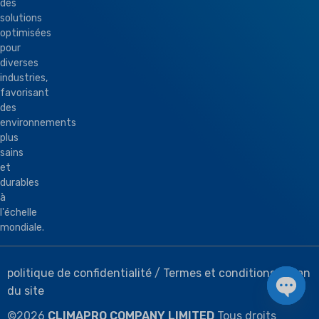
des
solutions
optimisées
pour
diverses
industries,
favorisant
des
environnements
plus
sains
et
durables
à
l'échelle
mondiale.
politique de confidentialité
/
Termes et conditions
/
Plan
du site
Chat 
©
2026
CLIMAPRO COMPANY LIMITED
Tous droits