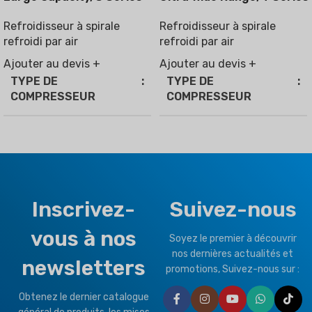
Refroidisseur à spirale
Refroidisseur à spirale
refroidi par air
refroidi par air
Ajouter au devis +
Ajouter au devis +
TYPE DE
TYPE DE
COMPRESSEUR
COMPRESSEUR
Vitesse fixe
,
Onduleur
Vitesse fixe
,
Onduleur
RÉFRIGÉRANT
R410a
RÉFRIGÉRANT
Inscrivez-
Suivez-nous
R32
,
R410a
TYPE DE CLIMAT
vous à nos
Soyez le premier à découvrir
TYPE DE CLIMAT
T1 État normal
,
T3 Tropical
nos dernières actualités et
newsletters
promotions, Suivez-nous sur :
T1 État normal
,
T3 Tropical
MARQUE
Climapro
Obtenez le dernier catalogue