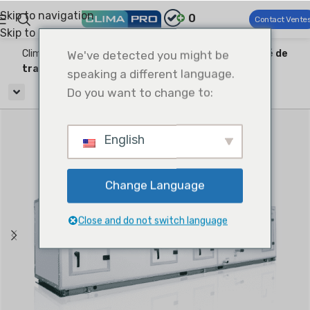
Skip to navigation
0
Contact Vente
Skip to main content
Climapro®
We've detected you might be
CVC commercial
Produits côté air
Unité de
traitement de l'air modulaire
speaking a different language.
Do you want to change to:
English
Change Language
Close and do not switch language