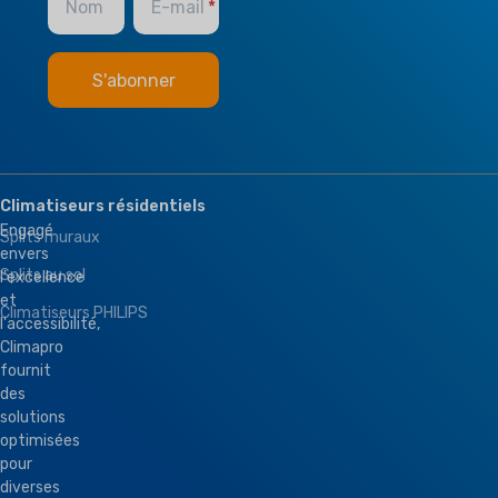
Nom
E-mail
Climatiseurs résidentiels
Engagé
Splits muraux
envers
Splits au sol
l'excellence
et
Climatiseurs PHILIPS
l'accessibilité,
Climapro
fournit
des
solutions
optimisées
pour
diverses