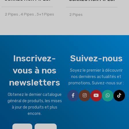
2 Pipes
,
4 Pipes
,
3+1 Pipes
2 Pipes
MARQUE
Climapro
MARQUE
Climapro
OPTIONAL FUNCTION
OPTIONAL FUNCTION
Inscrivez-
Suivez-nous
Motorized Valves &
Motorized Valves &
vous à nos
Thermostat Controller
Thermostat Controller
Soyez le premier à découvrir
nos dernières actualités et
newsletters
promotions, Suivez-nous sur :
HEALTHY PLUS
FUNCTION
Obtenez le dernier catalogue
général de produits, les mises
Fresh Air
à jour de produits et plus
encore.