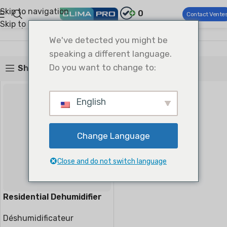
Skip to navigation
0
Contact Vente
Skip to main content
Climapro®
Confort à la maison
Déshumidificateur
Déshumidificateur
We've detected you might be
speaking a different language.
Do you want to change to:
Show sidebar
English
Change Language
Close and do not switch language
Residential Dehumidifier
Déshumidificateur