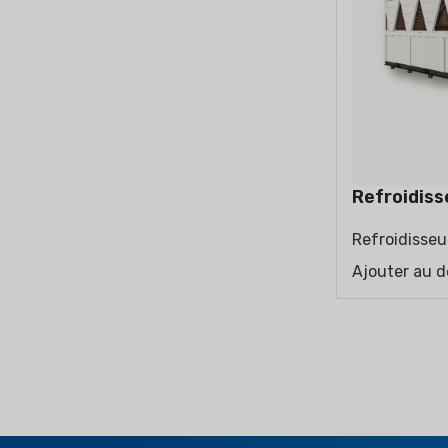
CLIMATISEURS
PURIFICA
RÉSIDENTIELS
Split mural
Split posé au sol
Refroidisse
Refroidisseur
Ajouter au d