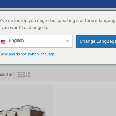
 Infos
Soutien
À Propos
've detected you might be speaking a different languag
 you want to change to:
English
Change Languag
éfrigération
Intégration De
Sélection De
L'énergie Solaire
Produits
urs à vis refroidis par air
efroidisseurs à vis refroidis par a
Close and do not switch language
résultat