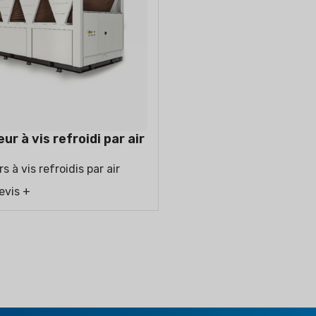
TEUR D'AIR
DÉSHUMIDIFICATEUR
REFROIDISSEUR
ÉVAPORATIF RÉ
ur à vis refroidi par air
s à vis refroidis par air
evis +