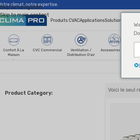
Votre climat, notre expertise.
Skip to navigation
Skip to main content
Produits CVAC
Applications
Solutions
Actus &
We
Do
Confort À La
CVC Commercial
Ventilation /
Accessoires CVC
R
Maison
Distribution D'air
Climapro®
CVC commercial
refroidisseurs à air
Refroidisse
R
Voici le seul 
Product Category: