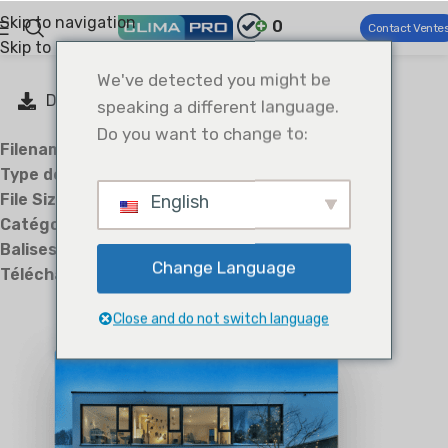
Skip to navigation
0
Contact Vente
Skip to main content
We've detected you might be
Download
speaking a different language.
Do you want to change to:
Filename:
送料矫平机-技术要求.docx
Type de fichier :
docx
File Size:
17 KB
English
Catégories:
Catalogs
Balises :
LCAC
Change Language
Téléchargements:
7
Close and do not switch language