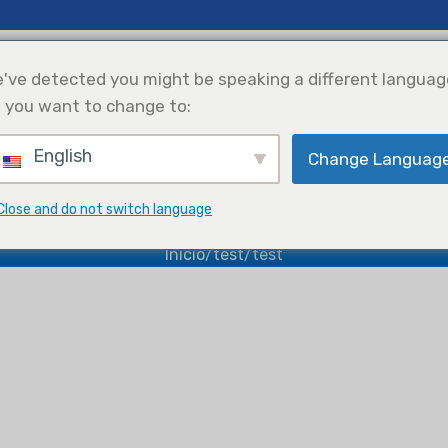
cias E Ideas
Apoyo
Nosotros
've detected you might be speaking a different languag
 you want to change to:
English
Change Languag
efrigeración
Solar Power
Selección De
Integration
Productos
test
Close and do not switch language
Inicio
test
test