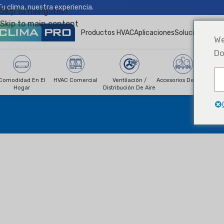
Tu clima, nuestra experiencia.
Skip to navigation
Skip to main content
Productos HVAC
Aplicaciones
Soluciones
Noti
We
Do
Comodidad En El
HVAC Comercial
Ventilación /
Accesorios De HVAC
R
Hogar
Distribución De Aire