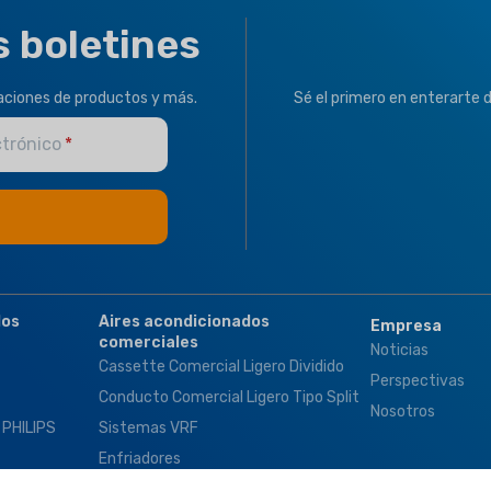
s boletines
zaciones de productos y más.
Sé el primero en enterarte 
ctrónico
dos
Aires acondicionados
Empresa
comerciales
Noticias
Cassette Comercial Ligero Dividido
Perspectivas
Conducto Comercial Ligero Tipo Split
Nosotros
 PHILIPS
Sistemas VRF
Enfriadores
Productos Del Lado Del Aire (FCU, AHU,