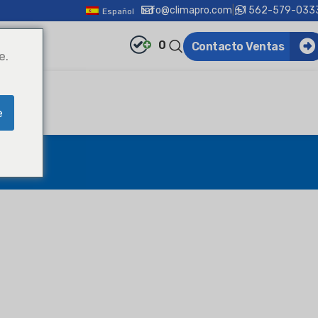
info@climapro.com
|
+1 562-579-033
Español
0
Contacto Ventas
e.
e