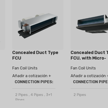
s
Concealed Duct Type
Concealed Duct 
FCU
FCU, with Micro-
electrostatic filt
Fan Coil Units
Fan Coil Units
module
Añadir a cotización +
Añadir a cotización 
CONNECTION PIPES
CONNECTION PIP
2 Pipes
,
4 Pipes
,
3+1
2 Pipes
Pipes