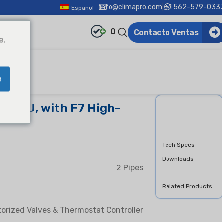
info@climapro.com
|
+1 562-579-033
Español
0
Contacto Ventas
e.
e
e FCU, with F7 High-
Overview
Features &
Benifits
Tech Specs
Downloads
2 Pipes
Product Inquiry
Related Products
orized Valves & Thermostat Controller