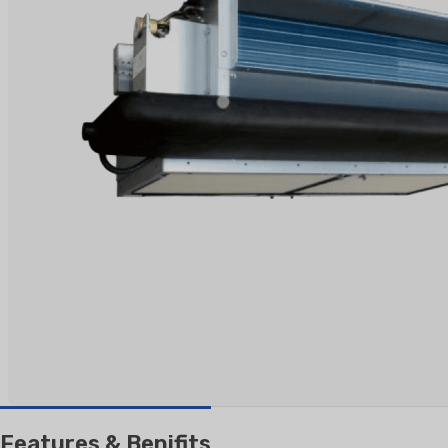
AIRES ACONDICIONADOS
AIR PURI
RESIDENCIALES
Split de pared
Split de suelo
Features & Benifits