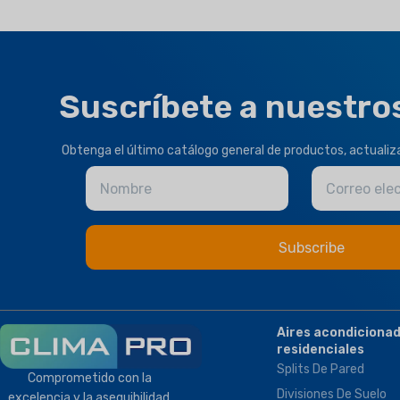
REFRIGERANTE
REFRIGERANTE
R32
,
R410a
R32
,
R410a
Suscríbete a nuestro
TIPO DE CLIMA
TIPO DE CLIMA
Obtenga el último catálogo general de productos, actuali
T1 Condición normal
,
T3
T1 Condición normal
,
T3
Nombre
Correo ele
Tropical
Tropical
MARCA
Climapro
MARCA
Climapro
OPTIONAL FUNCTION
Aires acondiciona
residenciales
BMS Module
,
Remote
Splits De Pared
Control
Comprometido con la
Divisiones De Suelo
excelencia y la asequibilidad,