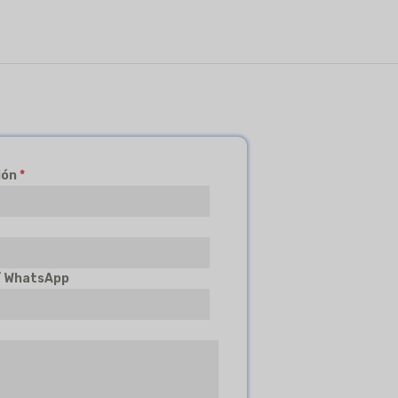
ión
*
/ WhatsApp