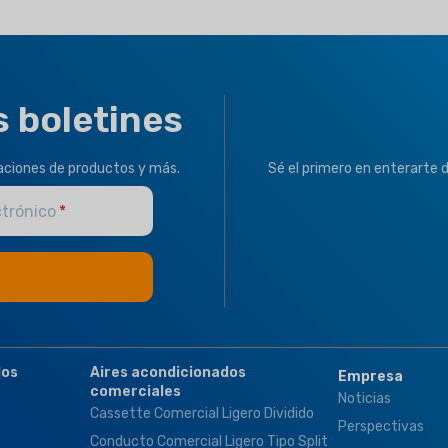
MARCA
Climapro
MARCA
Climapro
OPTIONAL FUNCT
OPTIONAL FUNCTION
s boletines
Motorized Valves &
Motorized Valves &
Thermostat Controll
Thermostat Controller
zaciones de productos y más.
Sé el primero en enterarte 
ctrónico
dos
Aires acondicionados
Empresa
comerciales
Noticias
Cassette Comercial Ligero Dividido
Perspectivas
Conducto Comercial Ligero Tipo Split