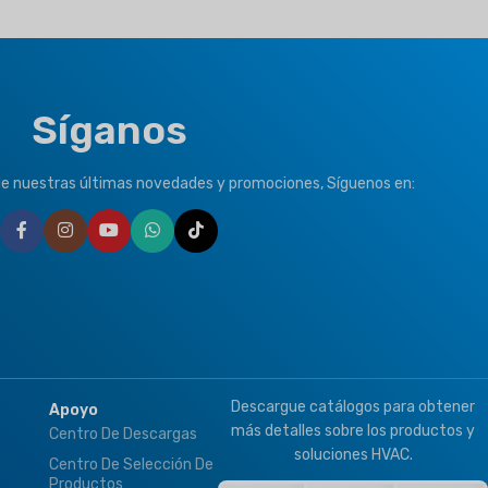
REFRIGERANTE
ION
R32
,
R410a
Síganos
er
TIPO DE CLIMA
de nuestras últimas novedades y promociones, Síguenos en:
T1 Condición normal
,
T3
Tropical
MARCA
Climapro
Descargue catálogos para obtener
Apoyo
más detalles sobre los productos y
Centro De Descargas
soluciones HVAC.
Centro De Selección De
Productos