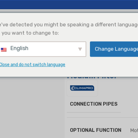
cias E Ideas
Apoyo
Nosotros
've detected you might be speaking a different languag
 you want to change to:
English
Change Languag
efrigeración
Solar Power
Selección De
Integration
Productos
il Units
Concealed Duct Type FCU, with F7 High-Medium Filter
Close and do not switch language
Concealed Duct Typ
Medium Filter
CONNECTION PIPES
OPTIONAL FUNCTION
Mot