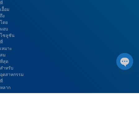
ที่
เอื้อม
ถึง
โดย
มอบ
โซลูชัน
ที่
เหมาะ
สม
ที่สุด
สำหรับ
Open 
อุตสาหกรรม
ที่
หลาก
หลาย
ส่ง
เสริม
สภาพ
แวดล้อม
ที่
มี