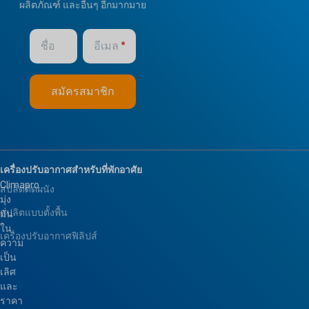
ผลิตภัณฑ์ และอื่นๆ อีกมากมาย
ชื่อ
อีเมล
เครื่องปรับอากาศสำหรับที่พักอาศัย
Climapro
สปลิตติดผนัง
มุ่ง
สปลิตแบบตั้งพื้น
มั่น
ใน
เครื่องปรับอากาศฟิลิปส์
ความ
เป็น
เลิศ
และ
ราคา