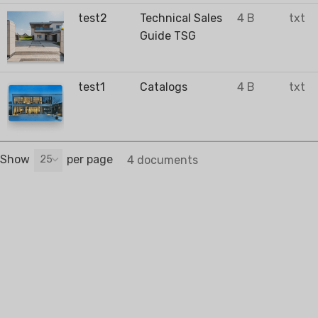
test2
Technical Sales
4 B
txt
Guide TSG
test1
Catalogs
4 B
txt
Show
per page
25
4 documents