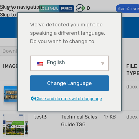
Skip to navigation
0
ติดต่อฝ่ายขา
Skip to main content
Document Library
We've detected you might be
speaking a different language.
Home
Document Library
Do you want to change to:
Download Selected Documents
English
IMAGE
TITLE
CATEGORIES
FILE
FILE
SIZE
TYP
Change Language
cataglog
Catalogs
17 KB
docx
1
Close and do not switch language
test3
Technical Sales
17 KB
docx
Guide TSG