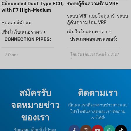
Concealed Duct Type FCU,
ระบบกู้คืนความร้อน VRF
with F7 High-Medium
ระบบ VRF แบบโมดูลาร์
,
ระบบ
Filter
กู้คืนความร้อน VRF
ชุดคอยล์พัดลม
เพิ่มในใบเสนอราคา +
เพิ่มในใบเสนอราคา +
ประเภทคอมเพรสเซอร์
CONNECTION PIPES
ไฮบริด (อินเวอร์เตอร์ + เปิด/
2 Pipes
ปิด)
ยี่ห้อ
ไคลมาโปร
สารทำความเย็น
R410a
OPTIONAL FUNCTION
สมัครรับ
ติดตามเรา
ประเภทภูมิอากาศ
จดหมายข่าว
Motorized Valves &
เป็นคนแรกที่จะทราบข่าวสารและ
T1 สภาพปกติ
Thermostat Controller
โปรโมชั่นล่าสุดของเรา ติดตาม
ของเรา
เราได้ที่:
ยี่ห้อ
ไคลมาโปร
รับแคตตาล็อกทั่วไปของ