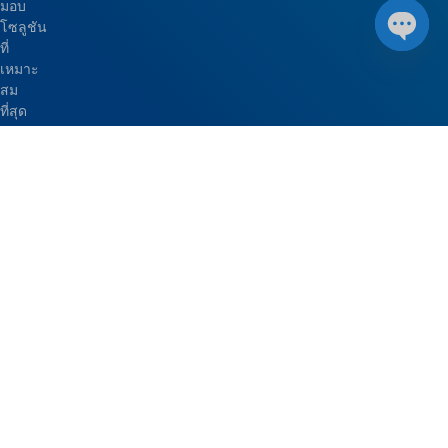
มอบ
โซลูชัน
ที่
Open 
เหมาะ
สม
ที่สุด
สำหรับ
อุตสาหกรรม
ที่
หลาก
หลาย
ส่ง
เสริม
สภาพ
แวดล้อม
ที่
มี
สุขภาพ
ดี
และ
ยั่งยืน
ทั่ว