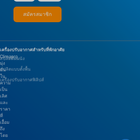
เครื่องปรับอากาศสำหรับที่พักอาศัย
Climapro
สปลิตติดผนัง
มุ่ง
สปลิตแบบตั้งพื้น
มั่น
ใน
เครื่องปรับอากาศฟิลิปส์
ความ
เป็น
เลิศ
และ
ราคา
ที่
เอื้อม
ถึง
โดย