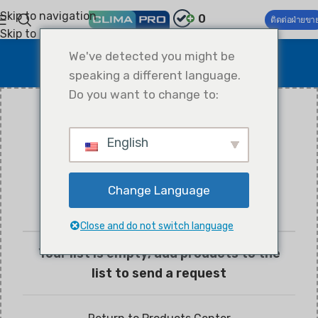
Skip to navigation
0
ติดต่อฝ่ายขา
Skip to main content
Request a Quote
We've detected you might be
speaking a different language.
Home
Request a Quote
Do you want to change to:
English
Change Language
Close and do not switch language
Your list is empty, add products to the
list to send a request